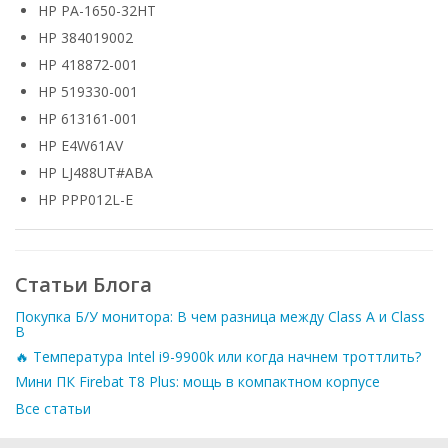
HP PA-1650-32HT
HP 384019002
HP 418872-001
HP 519330-001
HP 613161-001
HP E4W61AV
HP LJ488UT#ABA
HP PPP012L-E
Статьи Блога
Покупка Б/У монитора: В чем разница между Class A и Class
B
🔥 Температура Intel i9-9900k или когда начнем троттлить?
Мини ПК Firebat T8 Plus: мощь в компактном корпусе
Все статьи