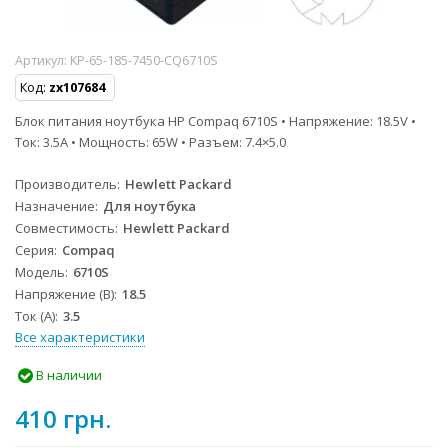
Артикул:
KP-65-185-7450-CQ6710S
Код:
zx107684
Блок питания ноутбука HP Compaq 6710S • Напряжение: 18.5V •
Ток: 3.5A • Мощность: 65W • Разъем: 7.4×5.0
Производитель
Hewlett Packard
Назначение
Для ноутбука
Совместимость
Hewlett Packard
Серия
Compaq
Модель
6710S
Напряжение (В)
18.5
Ток (А)
3.5
Все характеристики
В наличии
410 грн.