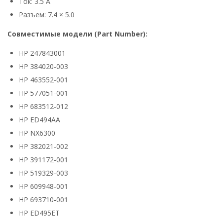
Ток: 3.5 А
Разъем: 7.4 × 5.0
Совместимые модели (Part Number):
HP 247843001
HP 384020-003
HP 463552-001
HP 577051-001
HP 683512-012
HP ED494AA
HP NX6300
HP 382021-002
HP 391172-001
HP 519329-003
HP 609948-001
HP 693710-001
HP ED495ET