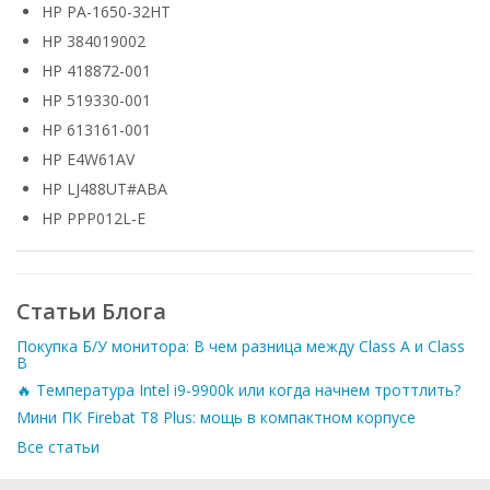
HP PA-1650-32HT
HP 384019002
HP 418872-001
HP 519330-001
HP 613161-001
HP E4W61AV
HP LJ488UT#ABA
HP PPP012L-E
Статьи Блога
Покупка Б/У монитора: В чем разница между Class A и Class
B
🔥 Температура Intel i9-9900k или когда начнем троттлить?
Мини ПК Firebat T8 Plus: мощь в компактном корпусе
Все статьи