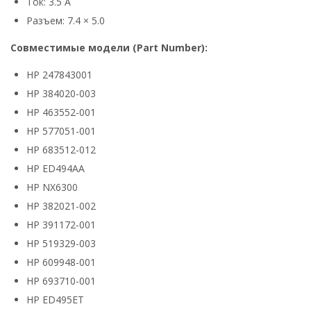
Ток: 3.5 А
Разъем: 7.4 × 5.0
Совместимые модели (Part Number):
HP 247843001
HP 384020-003
HP 463552-001
HP 577051-001
HP 683512-012
HP ED494AA
HP NX6300
HP 382021-002
HP 391172-001
HP 519329-003
HP 609948-001
HP 693710-001
HP ED495ET