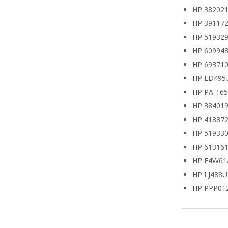
HP 382021
HP 391172
HP 519329
HP 609948
HP 693710
HP ED495
HP PA-16
HP 38401
HP 418872
HP 519330
HP 613161
HP E4W61
HP LJ488
HP PPP01