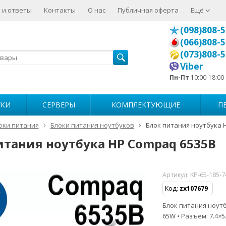
 и ответы
Контакты
О нас
Публичная оферта
Ещё
(098)808-5
(066)808-5
(073)808-5
Viber
Пн-Пт
10:00-18:00
УКИ
СЕРВЕРЫ
КОМПЛЕКТУЮЩИЕ
П
оки питания
Блоки питания ноутбуков
Блок питания ноутбука 
итания ноутбука HP Compaq 6535B
Артикул:
KP-65-185-
Код:
zx107679
Блок питания ноутб
65W • Разъем: 7.4×5