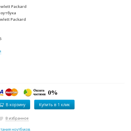
wlett Packard
ноутбука
wlett Packard
5
и
В корзину
В избранное
итания ноутбуков