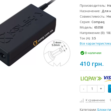
Производитель
He
Назначение
Для 
Совместимость
He
Серия
Compaq
Модель
6535B
Напряжение (В)
18.
Ток (А)
3.5
Все характеристик
В наличии
410 грн.
-
+
К сравнению
Категории:
Блоки п