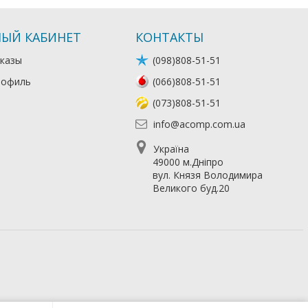
ЫЙ КАБИНЕТ
КОНТАКТЫ
казы
(098)808-51-51
рофиль
(066)808-51-51
(073)808-51-51
info@acomp.com.ua
Україна
49000 м.Дніпро
вул. Князя Володимира
Великого буд.20