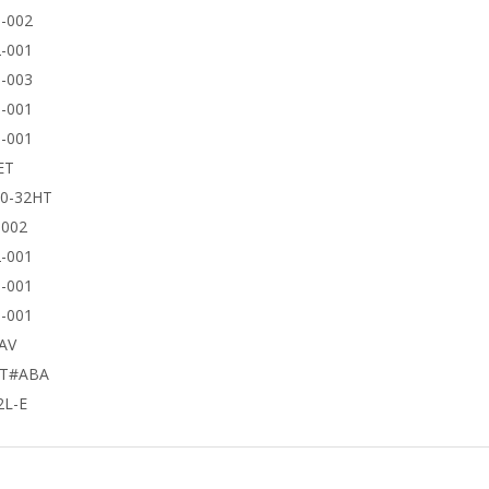
-002
-001
-003
-001
-001
ET
50-32HT
9002
-001
-001
-001
AV
UT#ABA
2L-E