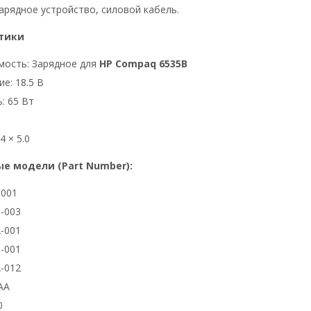
арядное устройство, силовой кабель.
тики
мость: Зарядное для
HP Compaq 6535B
е: 18.5 В
: 65 Вт
4 × 5.0
е модели (Part Number):
3001
-003
-001
-001
-012
AA
0