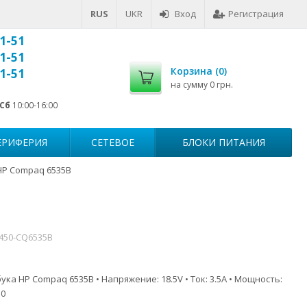
RUS
UKR
Вход
Регистрация
1-51
1-51
Корзина (
0
)
1-51
на сумму
0 грн.
Сб
10:00-16:00
ЕРИФЕРИЯ
СЕТЕВОЕ
БЛОКИ ПИТАНИЯ
HP Compaq 6535B
7450-CQ6535B
ука HP Compaq 6535B • Напряжение: 18.5V • Ток: 3.5A • Мощность:
.0