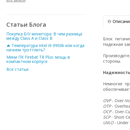
Все записи
Описани
Статьи Блога
Покупка Б/У монитора: В чем разница
между Class A и Class B
Блок питан
Надежная зам
🔥 Температура Intel i9-9900k или когда
начнем троттлить?
Производит
Мини ПК Firebat T8 Plus: мощь в
стороны.
компактном корпусе
Все статьи
Надежность
Немногие пр
обеспечивает
OVP
- Over-Vo
OTP
- Overhea
OCP
- Over-Cu
SCP
- Short-C
UVLO
- Under