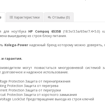
е
Характеристики
Отзывы
(0)
ия для ноутбука
HP Compaq 6535B
(18.5v/3.5a/65w/7.4×5.0)
ена вышедшему из строя блоку питания.
ель
Kolega-Power
надежный бренд которому можно доверять, 
 и гарантия.
оизводители могут похвастаться многуровневой системой з
 долговечное и надежное использование.
ltage Protection Защита от перенапряжения
ting Protection Защита от перегрева
rrent Protection Защита от перегрузки
ircuit Protection Защита от короткого замыкания
 Voltage LockOut Предотвращение выхода из строя ключей