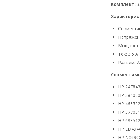
Комплект:
З
Характерис
Совмести
Напряжени
Мощность
Ток: 3.5 А
Разъем: 7.
Совместимы
HP 24784
HP 384020
HP 463552
HP 577051
HP 683512
HP ED494
HP NX630