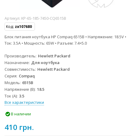
Артикул:
KP-65-185-7450-CQ6515B
Код:
zx107680
Блок питания ноутбука HP Compaq 6515B • Напряжение: 18.5V •
Ток: 3.5A • Мощность: 65W • Разъем: 7.4×5.0
Производитель
Hewlett Packard
Назначение
Для ноутбука
Совместимость
Hewlett Packard
Серия
Compaq
Модель
6515B
Напряжение (В)
18.5
Ток (А)
3.5
Все характеристики
В наличии
410 грн.