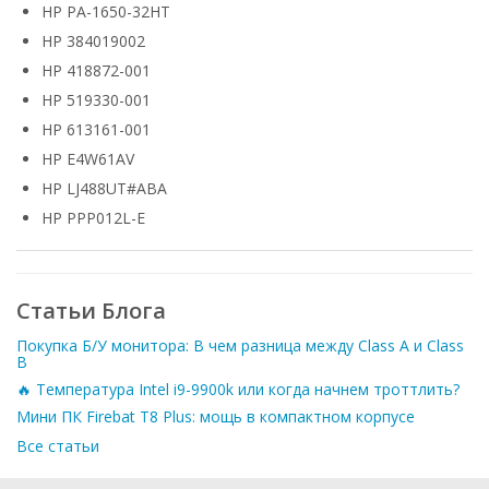
HP PA-1650-32HT
HP 384019002
HP 418872-001
HP 519330-001
HP 613161-001
HP E4W61AV
HP LJ488UT#ABA
HP PPP012L-E
Статьи Блога
Покупка Б/У монитора: В чем разница между Class A и Class
B
🔥 Температура Intel i9-9900k или когда начнем троттлить?
Мини ПК Firebat T8 Plus: мощь в компактном корпусе
Все статьи