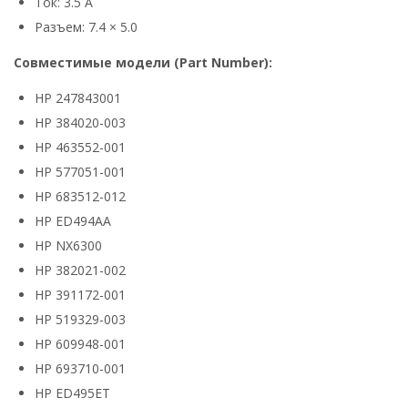
Ток: 3.5 А
Разъем: 7.4 × 5.0
Совместимые модели (Part Number):
HP 247843001
HP 384020-003
HP 463552-001
HP 577051-001
HP 683512-012
HP ED494AA
HP NX6300
HP 382021-002
HP 391172-001
HP 519329-003
HP 609948-001
HP 693710-001
HP ED495ET