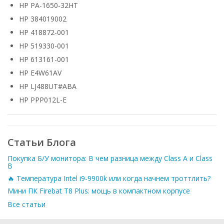
HP PA-1650-32HT
HP 384019002
HP 418872-001
HP 519330-001
HP 613161-001
HP E4W61AV
HP LJ488UT#ABA
HP PPP012L-E
Статьи Блога
Покупка Б/У монитора: В чем разница между Class A и Class
B
🔥 Температура Intel i9-9900k или когда начнем троттлить?
Мини ПК Firebat T8 Plus: мощь в компактном корпусе
Все статьи