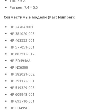
Ток: 3.5 А
Разъем: 7.4 × 5.0
Совместимые модели (Part Number):
HP 247843001
HP 384020-003
HP 463552-001
HP 577051-001
HP 683512-012
HP ED494AA
HP NX6300
HP 382021-002
HP 391172-001
HP 519329-003
HP 609948-001
HP 693710-001
HP ED495ET