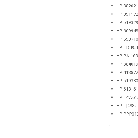
HP 382021
HP 391172
HP 519329
HP 609948
HP 693710
HP ED495
HP PA-16
HP 38401
HP 418872
HP 519330
HP 613161
HP E4W61
HP LJ488
HP PPP01