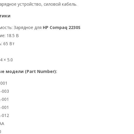
арядное устройство, силовой кабель.
тики
мость: Зарядное для
HP Compaq 2230S
е: 18.5 В
: 65 Вт
4 × 5.0
е модели (Part Number):
3001
-003
-001
-001
-012
AA
0