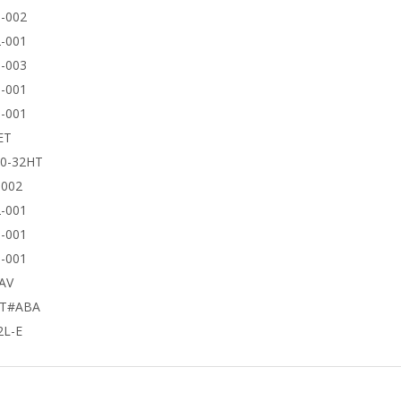
-002
-001
-003
-001
-001
ET
50-32HT
9002
-001
-001
-001
AV
UT#ABA
2L-E