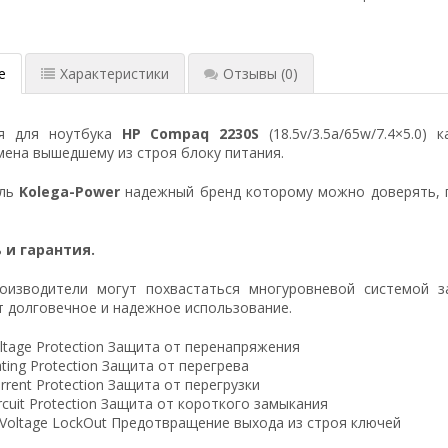
е
Характеристики
Отзывы
(0)
ия для ноутбука
HP Compaq 2230S
(18.5v/3.5a/65w/7.4×5.0)
ена вышедшему из строя блоку питания.
ель
Kolega-Power
надежный бренд которому можно доверять, 
 и гарантия.
оизводители могут похвастаться многуровневой системой з
 долговечное и надежное использование.
ltage Protection Защита от перенапряжения
ting Protection Защита от перегрева
rrent Protection Защита от перегрузки
ircuit Protection Защита от короткого замыкания
 Voltage LockOut Предотвращение выхода из строя ключей