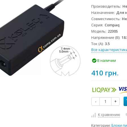
Производитель
He
Назначение
Для 
Совместимость
He
Серия
Compaq
Модель
2230S
Напряжение (В)
18.
Ток (А)
3.5
Все характеристик
В наличии
410 грн.
-
+
К сравнению
Категории:
Блоки п