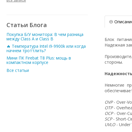
Все записи
Описани
Статьи Блога
Покупка Б/У монитора: В чем разница
между Class A и Class B
Блок питан
Надежная зам
🔥 Температура Intel i9-9900k или когда
начнем троттлить?
Производит
Мини ПК Firebat T8 Plus: мощь в
стороны.
компактном корпусе
Все статьи
Надежность
Немногие пр
обеспечивает
OVP
- Over-Vo
OTP
- Overhea
OCP
- Over-Cu
SCP
- Short-C
UVLO
- Under