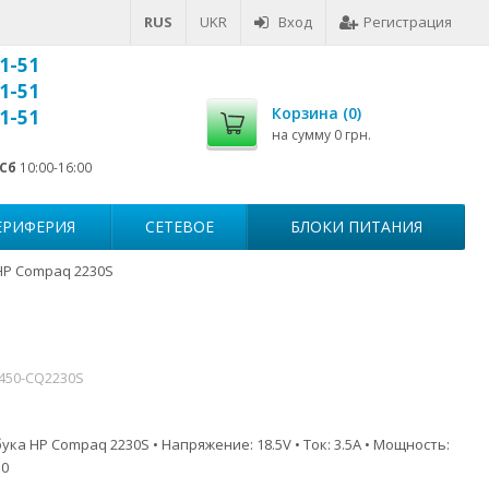
RUS
UKR
Вход
Регистрация
1-51
1-51
Корзина (
0
)
1-51
на сумму
0 грн.
Сб
10:00-16:00
ЕРИФЕРИЯ
СЕТЕВОЕ
БЛОКИ ПИТАНИЯ
HP Compaq 2230S
7450-CQ2230S
ука HP Compaq 2230S • Напряжение: 18.5V • Ток: 3.5A • Мощность:
.0