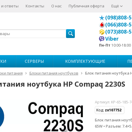
 и ответы
Контакты
О нас
Публичная оферта
Ещё
(098)808-5
(066)808-5
(073)808-5
Viber
Пн-Пт
10:00-18:00
УКИ
СЕРВЕРЫ
КОМПЛЕКТУЮЩИЕ
П
оки питания
Блоки питания ноутбуков
Блок питания ноутбука 
итания ноутбука HP Compaq 2230S
Артикул:
KP-65-185-
Код:
zx107752
Блок питания ноутб
65W • Разъем: 7.4×5