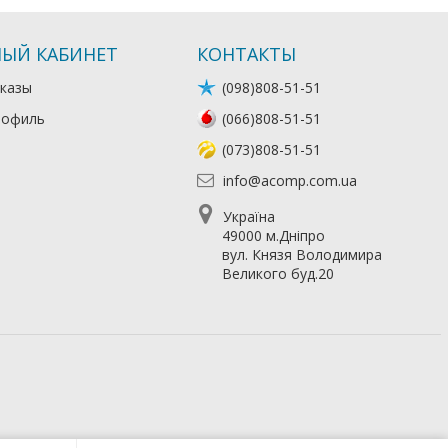
ЫЙ КАБИНЕТ
КОНТАКТЫ
казы
(098)808-51-51
рофиль
(066)808-51-51
(073)808-51-51
info@acomp.com.ua
Україна
49000 м.Дніпро
вул. Князя Володимира
Великого буд.20