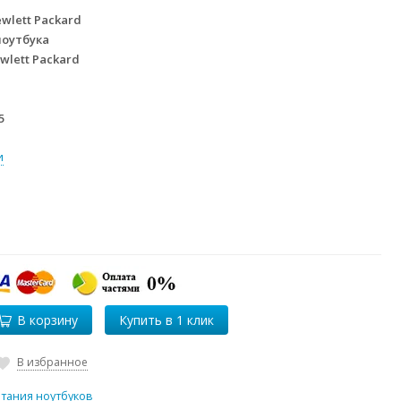
wlett Packard
ноутбука
wlett Packard
5
и
В корзину
В избранное
итания ноутбуков