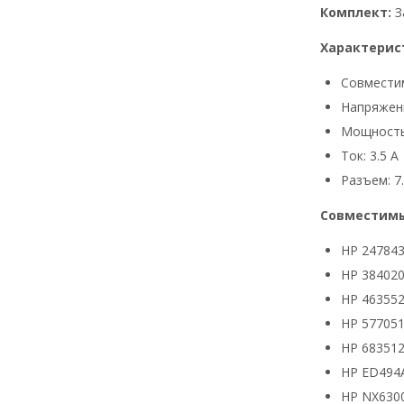
Комплект:
З
Характерис
Совмести
Напряжени
Мощность
Ток: 3.5 А
Разъем: 7.
Совместимы
HP 24784
HP 384020
HP 463552
HP 577051
HP 683512
HP ED494
HP NX630