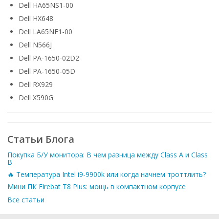
Dell HA65NS1-00
Dell HX648
Dell LA65NE1-00
Dell N566J
Dell PA-1650-02D2
Dell PA-1650-05D
Dell RX929
Dell X590G
Статьи Блога
Покупка Б/У монитора: В чем разница между Class A и Class
B
🔥 Температура Intel i9-9900k или когда начнем троттлить?
Мини ПК Firebat T8 Plus: мощь в компактном корпусе
Все статьи