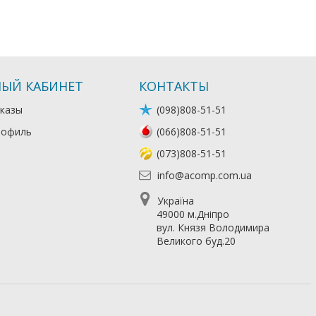
ЫЙ КАБИНЕТ
КОНТАКТЫ
казы
(098)808-51-51
рофиль
(066)808-51-51
(073)808-51-51
info@acomp.com.ua
Україна
49000 м.Дніпро
вул. Князя Володимира
Великого буд.20