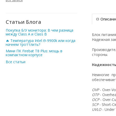
Все записи
Описани
Статьи Блога
Покупка Б/У монитора: В чем разница
между Class A и Class B
Блок питания
Надежная зам
🔥 Температура Intel i9-9900k или когда
начнем троттлить?
Производит
Мини ПК Firebat T8 Plus: мощь в
стороны.
компактном корпусе
Все статьи
Надежность
Немногие пр
обеспечивает
OVP
- Over-Vo
OTP
- Overhea
OCP
- Over-Cu
SCP
- Short-C
UVLO
- Under