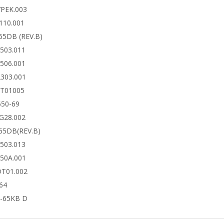
7PEK.003
110.001
65DB (REV.B)
6503.011
6506.001
2303.001
DT01005
650-69
4G28.002
65DB(REV.B)
6503.013
650A.001
DT01.002
64
-65KB D