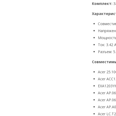
Комплект:
З
Характерис
Совмести
Напряжени
Мощность
Ток: 3.42 
Разъем: 5.
Совместимы
Acer 25.10
Acer ACC1
EXA1203Y
Acer AP.0
Acer AP.0
Acer AP.A
Acer LC.T