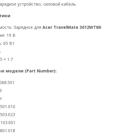
арядное устройство, силовой кабель.
тики
мость: Зарядное для
Acer TravelMate 3012WTMi
е: 19 В
: 65 Вт
А
5 × 1.7
е модели (Part Number):
068.501
3
H
6501.010
6503.023
0103.001
2801.018