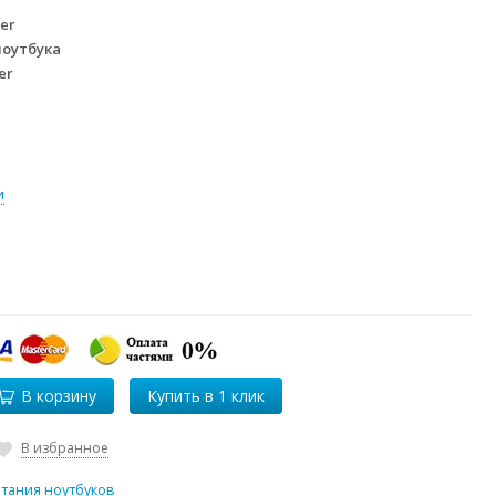
er
ноутбука
er
и
В корзину
В избранное
итания ноутбуков