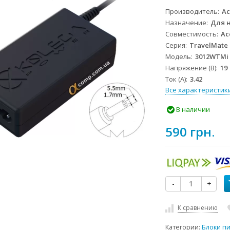
Производитель
Ac
Назначение
Для 
Совместимость
Ac
Серия
TravelMate
Модель
3012WTMi
Напряжение (В)
19
Ток (А)
3.42
Все характеристик
В наличии
590 грн.
-
+
К сравнению
Категории:
Блоки п