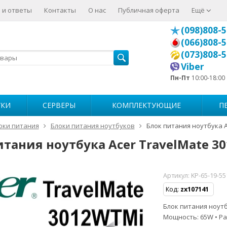
 и ответы
Контакты
О нас
Публичная оферта
Ещё
(098)808-5
(066)808-5
(073)808-5
Viber
Пн-Пт
10:00-18:00
УКИ
СЕРВЕРЫ
КОМПЛЕКТУЮЩИЕ
П
оки питания
Блоки питания ноутбуков
Блок питания ноутбука A
итания ноутбука Acer TravelMate 3
Артикул:
KP-65-19-5
Код:
zx107141
Блок питания ноутбу
Мощность: 65W • Ра