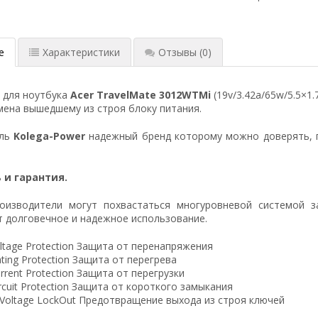
е
Характеристики
Отзывы
(0)
 для ноутбука
Acer TravelMate 3012WTMi
(19v/3.42a/65w/5.5×1
ена вышедшему из строя блоку питания.
ель
Kolega-Power
надежный бренд которому можно доверять, 
 и гарантия.
оизводители могут похвастаться многуровневой системой з
 долговечное и надежное использование.
ltage Protection Защита от перенапряжения
ting Protection Защита от перегрева
rrent Protection Защита от перегрузки
ircuit Protection Защита от короткого замыкания
 Voltage LockOut Предотвращение выхода из строя ключей