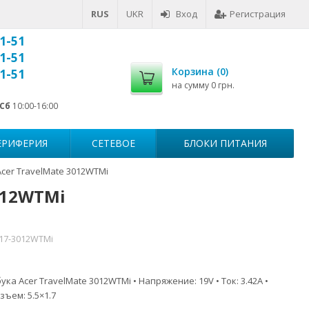
RUS
UKR
Вход
Регистрация
1-51
1-51
Корзина (
0
)
1-51
на сумму
0 грн.
Сб
10:00-16:00
ЕРИФЕРИЯ
СЕТЕВОЕ
БЛОКИ ПИТАНИЯ
cer TravelMate 3012WTMi
012WTMi
517-3012WTMi
ка Acer TravelMate 3012WTMi • Напряжение: 19V • Ток: 3.42A •
зъем: 5.5×1.7