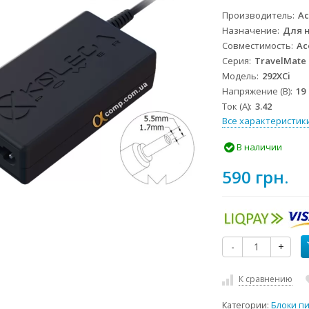
Производитель
Ac
Назначение
Для 
Совместимость
Ac
Серия
TravelMate
Модель
292XCi
Напряжение (В)
19
Ток (А)
3.42
Все характеристик
В наличии
590 грн.
-
+
К сравнению
Категории:
Блоки п