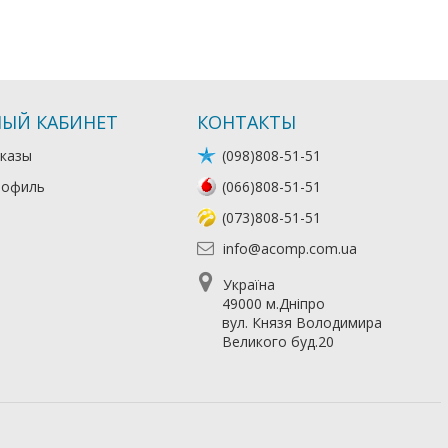
ЫЙ КАБИНЕТ
КОНТАКТЫ
казы
(098)808-51-51
рофиль
(066)808-51-51
(073)808-51-51
info@acomp.com.ua
Україна
49000 м.Дніпро
вул. Князя Володимира
Великого буд.20