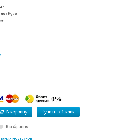
er
ноутбука
er
и
В корзину
В избранное
итания ноутбуков