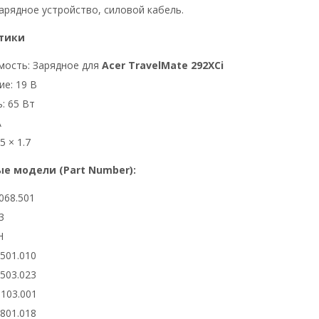
арядное устройство, силовой кабель.
тики
мость: Зарядное для
Acer TravelMate 292XCi
е: 19 В
: 65 Вт
А
5 × 1.7
е модели (Part Number):
068.501
3
H
6501.010
6503.023
0103.001
2801.018