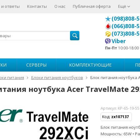
 и ответы
Контакты
О нас
Публичная оферта
Ещё
(098)808-5
(066)808-5
(073)808-5
Viber
Пн-Пт
10:00-18:00
УКИ
СЕРВЕРЫ
КОМПЛЕКТУЮЩИЕ
П
оки питания
Блоки питания ноутбуков
Блок питания ноутбука A
итания ноутбука Acer TravelMate 29
Артикул:
KP-65-19-55
Код:
zx107137
Блок питания ноутбу
Мощность: 65W • Ра