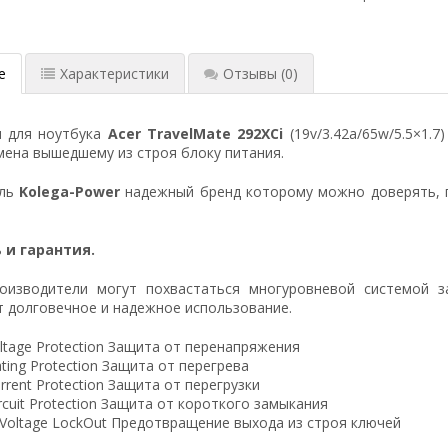
е
Характеристики
Отзывы
(0)
я для ноутбука
Acer TravelMate 292XCi
(19v/3.42a/65w/5.5×1.7
ена вышедшему из строя блоку питания.
ель
Kolega-Power
надежный бренд которому можно доверять, 
 и гарантия.
оизводители могут похвастаться многуровневой системой з
 долговечное и надежное использование.
ltage Protection Защита от перенапряжения
ting Protection Защита от перегрева
rrent Protection Защита от перегрузки
ircuit Protection Защита от короткого замыкания
 Voltage LockOut Предотвращение выхода из строя ключей