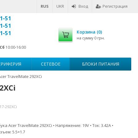
RUS
UKR
Вход
Регистрация
1-51
1-51
Корзина (
0
)
1-51
на сумму
0 грн.
Сб
10:00-16:00
ЕРИФЕРИЯ
СЕТЕВОЕ
БЛОКИ ПИТАНИЯ
cer TravelMate 292XCi
2XCi
17-292XCi
ка Acer TravelMate 292XCi • Напряжение: 19V • Ток: 3.42A •
зъем: 5.5×1.7