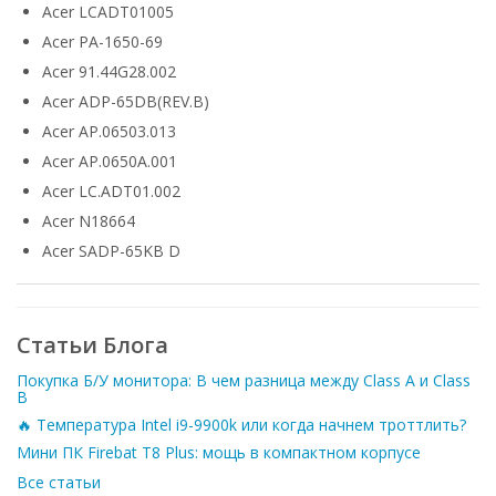
Acer LCADT01005
Acer PA-1650-69
Acer 91.44G28.002
Acer ADP-65DB(REV.B)
Acer AP.06503.013
Acer AP.0650A.001
Acer LC.ADT01.002
Acer N18664
Acer SADP-65KB D
Статьи Блога
Покупка Б/У монитора: В чем разница между Class A и Class
B
🔥 Температура Intel i9-9900k или когда начнем троттлить?
Мини ПК Firebat T8 Plus: мощь в компактном корпусе
Все статьи