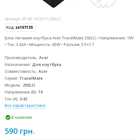
Артикул:
KP-65-19-5517-292LCi
Код:
zx107135
Блок питания ноутбука Acer TravelMate 292LCi • Напряжение: 19V
• Ток: 3.42A • Мощность: 65W • Разъем: 5.5×1.7
Производитель
Acer
Назначение
Для ноутбука
Совместимость
Acer
Серия
TravelMate
Модель
292LCi
Напряжение (В)
19
Ток (А)
3.42
Все характеристики
В наличии
590 грн.