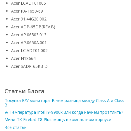
Acer LCADT01005
Acer PA-1650-69
Acer 91.44G28.002
Acer ADP-65DB(REV.B)
Acer AP.06503.013
Acer AP.0650A.001
Acer LC.ADT01.002
Acer N18664
Acer SADP-65KB D
Статьи Блога
Покупка Б/У монитора: В чем разница между Class A и Class
B
🔥 Температура Intel i9-9900k или когда начнем троттлить?
Мини ПК Firebat T8 Plus: мощь в компактном корпусе
Все статьи