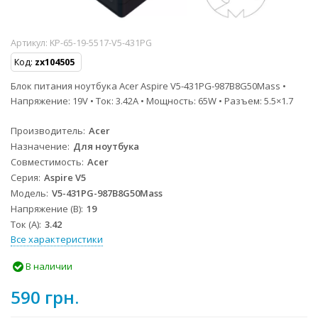
Артикул:
KP-65-19-5517-V5-431PG
Код:
zx104505
Блок питания ноутбука Acer Aspire V5-431PG-987B8G50Mass •
Напряжение: 19V • Ток: 3.42A • Мощность: 65W • Разъем: 5.5×1.7
Производитель
Acer
Назначение
Для ноутбука
Совместимость
Acer
Серия
Aspire V5
Модель
V5-431PG-987B8G50Mass
Напряжение (В)
19
Ток (А)
3.42
Все характеристики
В наличии
590 грн.