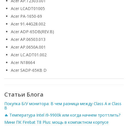
Acer AP.T2303.001
Acer LCADT01005
Acer PA-1650-69
Acer 91.44G28.002
Acer ADP-65DB(REV.B)
Acer AP.06503.013
Acer AP.0650A.001
Acer LC.ADT01.002
Acer N18664
Acer SADP-65KB D
Статьи Блога
Покупка Б/У монитора: В чем разница между Class A и Class
B
🔥 Температура Intel i9-9900k или когда начнем троттлить?
Мини ПК Firebat T8 Plus: мощь в компактном корпусе