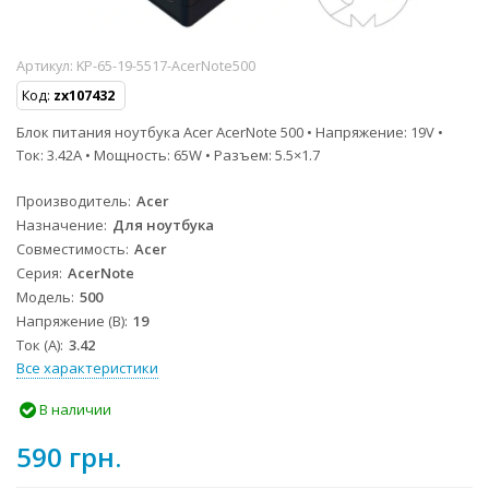
Артикул:
KP-65-19-5517-AcerNote500
Код:
zx107432
Блок питания ноутбука Acer AcerNote 500 • Напряжение: 19V •
Ток: 3.42A • Мощность: 65W • Разъем: 5.5×1.7
Производитель
Acer
Назначение
Для ноутбука
Совместимость
Acer
Серия
AcerNote
Модель
500
Напряжение (В)
19
Ток (А)
3.42
Все характеристики
В наличии
590 грн.