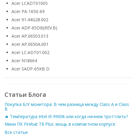
Acer LCADT01005
Acer PA-1650-69
Acer 91.44G28.002
Acer ADP-65DB(REV.B)
Acer AP.06503.013
Acer AP.0650A.001
Acer LC.ADT01.002
Acer N18664
Acer SADP-65KB D
Статьи Блога
Покупка Б/У монитора: В чем разница между Class A и Class
B
🔥 Температура Intel i9-9900k или когда начнем троттлить?
Мини ПК Firebat T8 Plus: мощь в компактном корпусе
Все статьи