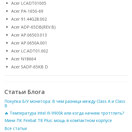
Acer LCADT01005
Acer PA-1650-69
Acer 91.44G28.002
Acer ADP-65DB(REV.B)
Acer AP.06503.013
Acer AP.0650A.001
Acer LC.ADT01.002
Acer N18664
Acer SADP-65KB D
Статьи Блога
Покупка Б/У монитора: В чем разница между Class A и Class
B
🔥 Температура Intel i9-9900k или когда начнем троттлить?
Мини ПК Firebat T8 Plus: мощь в компактном корпусе
Все статьи