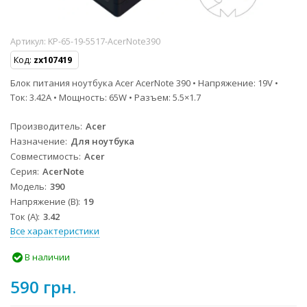
Артикул:
KP-65-19-5517-AcerNote390
Код:
zx107419
Блок питания ноутбука Acer AcerNote 390 • Напряжение: 19V •
Ток: 3.42A • Мощность: 65W • Разъем: 5.5×1.7
Производитель
Acer
Назначение
Для ноутбука
Совместимость
Acer
Серия
AcerNote
Модель
390
Напряжение (В)
19
Ток (А)
3.42
Все характеристики
В наличии
590 грн.