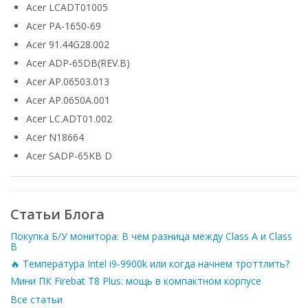
Acer LCADT01005
Acer PA-1650-69
Acer 91.44G28.002
Acer ADP-65DB(REV.B)
Acer AP.06503.013
Acer AP.0650A.001
Acer LC.ADT01.002
Acer N18664
Acer SADP-65KB D
Статьи Блога
Покупка Б/У монитора: В чем разница между Class A и Class
B
🔥 Температура Intel i9-9900k или когда начнем троттлить?
Мини ПК Firebat T8 Plus: мощь в компактном корпусе
Все статьи