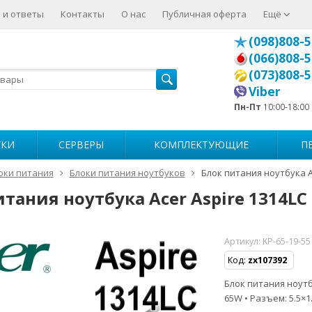
 и ответы
Контакты
О нас
Публичная оферта
Ещё
(098)808-5
(066)808-5
(073)808-5
Viber
Пн-Пт
10:00-18:00
УКИ
СЕРВЕРЫ
КОМПЛЕКТУЮЩИЕ
П
оки питания
Блоки питания ноутбуков
Блок питания ноутбука A
тания ноутбука Acer Aspire 1314LC
Артикул:
KP-65-19-5
Код:
zx107392
Блок питания ноутбу
65W • Разъем: 5.5×1