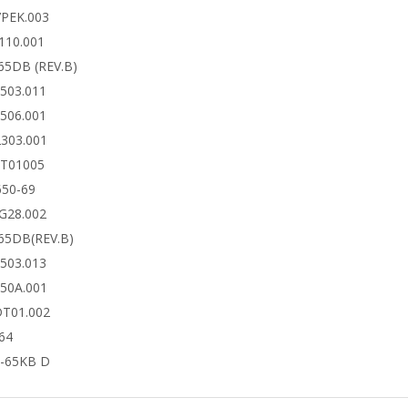
7PEK.003
110.001
65DB (REV.B)
6503.011
6506.001
2303.001
DT01005
650-69
4G28.002
65DB(REV.B)
6503.013
650A.001
DT01.002
64
-65KB D