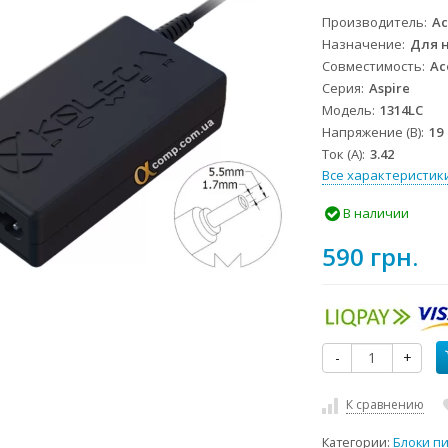
Производитель
Ac
Назначение
Для 
Совместимость
Ac
Серия
Aspire
Модель
1314LC
Напряжение (В)
19
Ток (А)
3.42
Все характеристик
В наличии
590 грн.
-
+
К сравнению
Категории:
Блоки п