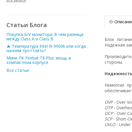
Все записи
Описани
Статьи Блога
Покупка Б/У монитора: В чем разница
между Class A и Class B
Блок питан
Надежная зам
🔥 Температура Intel i9-9900k или когда
начнем троттлить?
Производит
Мини ПК Firebat T8 Plus: мощь в
стороны.
компактном корпусе
Все статьи
Надежность
Немногие пр
обеспечивает
OVP
- Over-Vo
OTP
- Overhea
OCP
- Over-Cu
SCP
- Short-C
UVLO
- Under