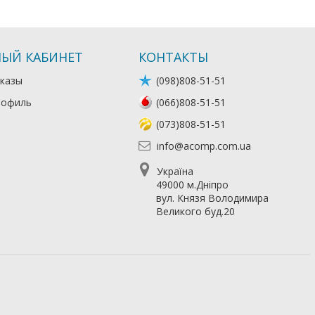
ЫЙ КАБИНЕТ
КОНТАКТЫ
казы
(098)808-51-51
рофиль
(066)808-51-51
(073)808-51-51
info@acomp.com.ua
Україна
49000 м.Дніпро
вул. Князя Володимира
Великого буд.20