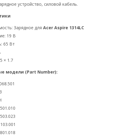
арядное устройство, силовой кабель.
тики
мость: Зарядное для
Acer Aspire 1314LC
е: 19 В
: 65 Вт
А
5 × 1.7
е модели (Part Number):
068.501
3
H
6501.010
6503.023
0103.001
2801.018