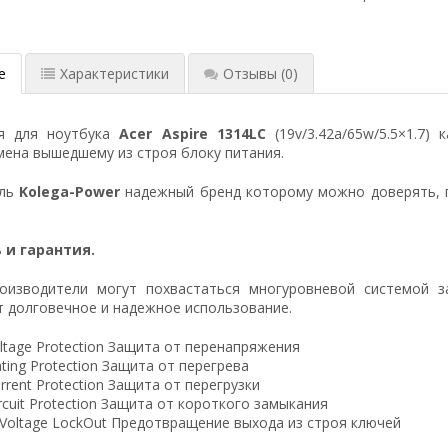
е
Характеристики
Отзывы
(0)
ия для ноутбука
Acer Aspire 1314LC
(19v/3.42a/65w/5.5×1.7)
ена вышедшему из строя блоку питания.
ель
Kolega-Power
надежный бренд которому можно доверять, 
 и гарантия.
оизводители могут похвастаться многуровневой системой з
 долговечное и надежное использование.
ltage Protection Защита от перенапряжения
ting Protection Защита от перегрева
rrent Protection Защита от перегрузки
ircuit Protection Защита от короткого замыкания
 Voltage LockOut Предотвращение выхода из строя ключей