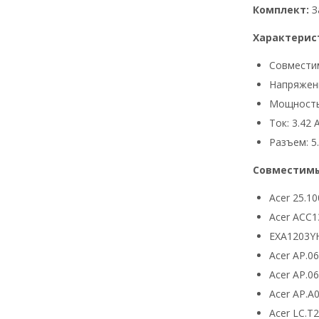
Комплект:
З
Характерис
Совмести
Напряжени
Мощность
Ток: 3.42 
Разъем: 5.
Совместимы
Acer 25.10
Acer ACC1
EXA1203Y
Acer AP.0
Acer AP.0
Acer AP.A
Acer LC.T