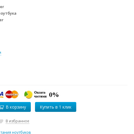
er
ноутбука
er
и
В корзину
В избранное
итания ноутбуков