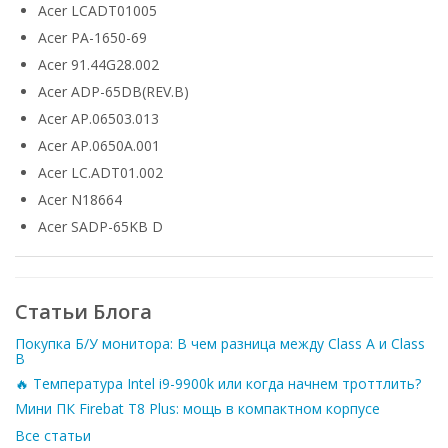
Acer LCADT01005
Acer PA-1650-69
Acer 91.44G28.002
Acer ADP-65DB(REV.B)
Acer AP.06503.013
Acer AP.0650A.001
Acer LC.ADT01.002
Acer N18664
Acer SADP-65KB D
Статьи Блога
Покупка Б/У монитора: В чем разница между Class A и Class
B
🔥 Температура Intel i9-9900k или когда начнем троттлить?
Мини ПК Firebat T8 Plus: мощь в компактном корпусе
Все статьи