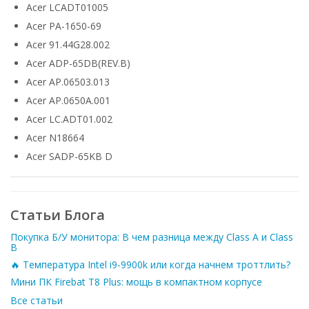
Acer LCADT01005
Acer PA-1650-69
Acer 91.44G28.002
Acer ADP-65DB(REV.B)
Acer AP.06503.013
Acer AP.0650A.001
Acer LC.ADT01.002
Acer N18664
Acer SADP-65KB D
Статьи Блога
Покупка Б/У монитора: В чем разница между Class A и Class
B
🔥 Температура Intel i9-9900k или когда начнем троттлить?
Мини ПК Firebat T8 Plus: мощь в компактном корпусе
Все статьи