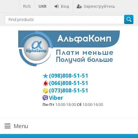
RUS
UKR
Вхід
Зареєструйтесь
(098)808-51-51
(066)808-51-51
(073)808-51-51
Viber
Пн-Пт
10:00-18:00
Сб
10:00-16:00
Menu