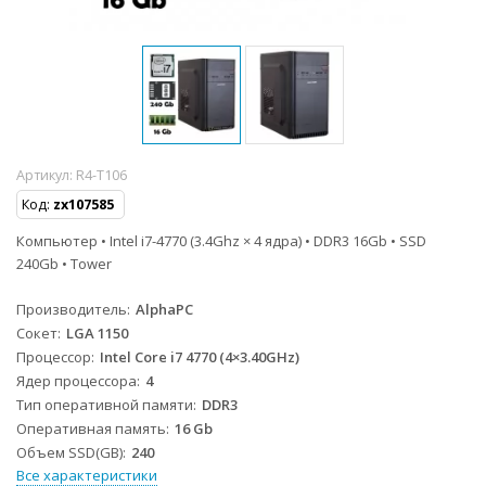
Артикул:
R4-T106
Код:
zx107585
Компьютер • Intel i7-4770 (3.4Ghz × 4 ядра) • DDR3 16Gb • SSD
240Gb • Tower
Производитель
AlphaPC
Сокет
LGA 1150
Процессор
Intel Core i7 4770 (4×3.40GHz)
Ядер процессора
4
Тип оперативной памяти
DDR3
Оперативная память
16 Gb
Объем SSD(GB)
240
Все характеристики