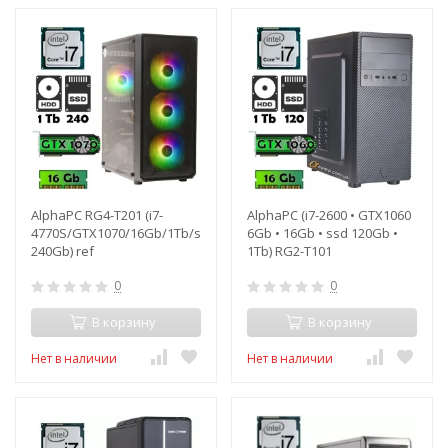
AlphaPC RG4-T201 (i7-
AlphaPC (i7-2600 • GTX1060
4770S/GTX1070/16Gb/1Tb/ssd
6Gb • 16Gb • ssd 120Gb •
240Gb) ref
1Tb) RG2-T101
0
0
В корзину
В корзину
Нет в наличии
Нет в наличии