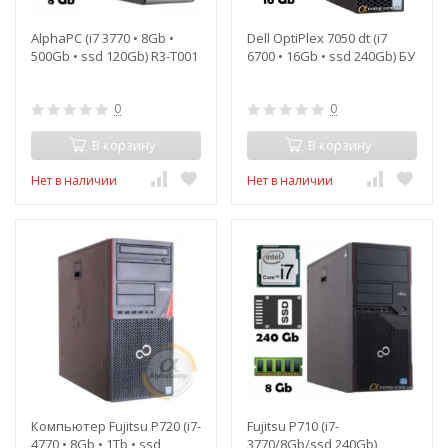
AlphaPC (i7 3770 • 8Gb •
Dell OptiPlex 7050 dt (i7
500Gb • ssd 120Gb) R3-T001
6700 • 16Gb • ssd 240Gb) БУ
0
0
В корзину
В корзину
Нет в наличии
Нет в наличии
Компьютер Fujitsu P720 (i7-
Fujitsu P710 (i7-
4770 • 8Gb • 1Tb • ssd
3770/8Gb/ssd 240Gb)