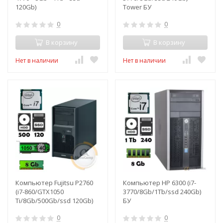
120Gb)
Tower БУ
0
0
В корзину
В корзину
Нет в наличии
Нет в наличии
Компьютер Fujitsu P2760
Компьютер HP 6300 (i7-
(i7-860/GTX1050
3770/8Gb/1Tb/ssd 240Gb)
Ti/8Gb/500Gb/ssd 120Gb)
БУ
БУ
0
0