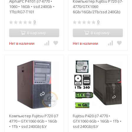
AlphaPC P4101 (i7 4770 •
Компьютер Fujitsu P720 (i7-
1060 • 16Gb • ssd 240Gb •
4770/GTX1060
1Tb) RG7-T101
6Gb/16Gb/2Tb/ssd 240Gb)
БУ
0
0
В корзину
В корзину
Нет в наличии
Нет в наличии
Компьютер Fujitsu P720 (i7
Fujitsu P420 (i7 4770 •
4770 • GTX1060 6Gb • 16Gb
GTX1060 6Gb • 16Gb • 1Tb •
• 1Tb • ssd 240Gb) БУ
ssd 240Gb) БУ