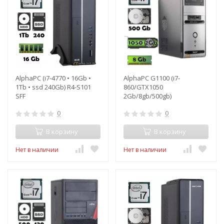
AlphaPC (i7-4770 • 16Gb •
AlphaPC G1100 (i7-
1Tb • ssd 240Gb) R4-S101
860/GTX1050
SFF
2Gb/8gb/500gb)
0
0
В корзину
В корзину
Нет в наличии
Нет в наличии