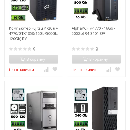
Компьютер Fujitsu P720 (i7-
AlphaPC (i7-4770 • 16Gb •
4770/GTX1050/16Gb/500Gb/ssd
500Gb) R4-S101 SFF
120Gb) БУ
0
0
В корзину
В корзину
Нет в наличии
Нет в наличии