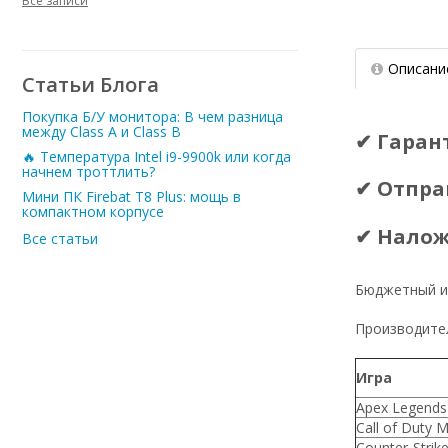
Все записи
Описани
Статьи Блога
Покупка Б/У монитора: В чем разница
между Class A и Class B
✔ Гаран
🔥 Температура Intel i9-9900k или когда
начнем троттлить?
✔ Отпра
Мини ПК Firebat T8 Plus: мощь в
компактном корпусе
✔ Нало
Все статьи
Бюджетный и
Производител
Игра
Apex Legends
Call of Duty 
Counter-Strike