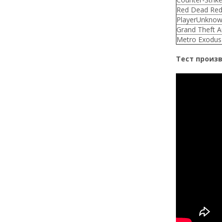
Red Dead Red
PlayerUnknow
Grand Theft A
Metro Exodus
Тест произво