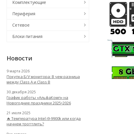
Комплектующие
Периферия
Сетевое
Блоки питания
Новости
9 марта 2026
Покупка Б/У монитора: В чем разница
между Class A и Class B
30 декабря 2025
График работы «АльфаКомп» на
Новогодние праздники 2025•2026
21 июля 2025
🔥 Температура Intel i9-9900k или когда
начнем троттлить?