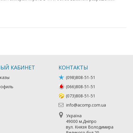
ЫЙ КАБИНЕТ
КОНТАКТЫ
казы
(098)808-51-51
рофиль
(066)808-51-51
(073)808-51-51
info@acomp.com.ua
Україна
49000 м.Дніпро
вул. Князя Володимира
Великого буд.20