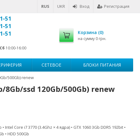
RUS
UKR
Вход
Регистрация
1-51
1-51
Корзина (
0
)
1-51
на сумму
0 грн.
Сб
10:00-16:00
ЕРИФЕРИЯ
СЕТЕВОЕ
БЛОКИ ПИТАНИЯ
0Gb/500Gb) renew
b/8Gb/ssd 120Gb/500Gb) renew
Intel Core i7 3770 (3.4Ghz × 4 ядра) • GTX 1060 3Gb DDR5 192bit •
Gb • HDD 500Gb