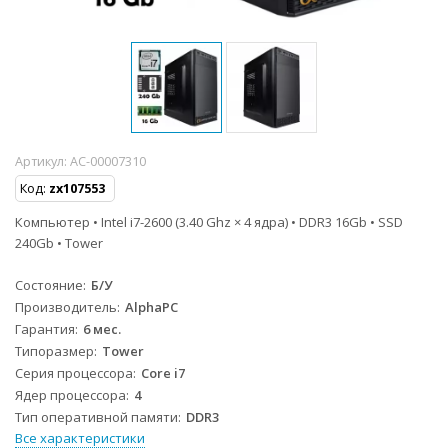
Артикул:
AC-00007310
Код:
zx107553
Компьютер • Intel i7-2600 (3.40 Ghz × 4 ядра) • DDR3 16Gb • SSD
240Gb • Tower
Состояние
Б/У
Производитель
AlphaPC
Гарантия
6 мес.
Типоразмер
Tower
Серия процессора
Core i7
Ядер процессора
4
Тип оперативной памяти
DDR3
Все характеристики