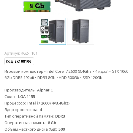
Артикул:
RG2-T101
Код:
zx108106
Игровой компьютер • Intel Core i7 2600 (3.4Ghz × 4 ядра) • GTX 1060
6Gb DDR5 192bit • DDR3 8Gb • HDD 500Gb • SSD 120Gb
Производитель
AlphaPC
Сокет
LGA 1155
Процессор
Intel i7 2600 (4×3.4Ghz)
Ядер процессора
4
Тип оперативной памяти
DDR3
Оперативная память
8 Gb
Объем жесткого диска (GB)
500