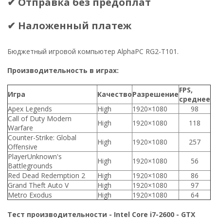
✔ Отправка без предоплат
✔ Наложенный платеж
Бюджетный игровой компьютер AlphaPC RG2-T101.
Производительность в играх:
FPS,
Игра
Качество
Разрешение
среднее
Apex Legends
High
1920×1080
98
Call of Duty Modern
High
1920×1080
118
Warfare
Counter-Strike: Global
High
1920×1080
257
Offensive
PlayerUnknown's
High
1920×1080
56
Battlegrounds
Red Dead Redemption 2
High
1920×1080
86
Grand Theft Auto V
High
1920×1080
97
Metro Exodus
High
1920×1080
64
Тест производительности - Intel Core i7-2600 - GTX