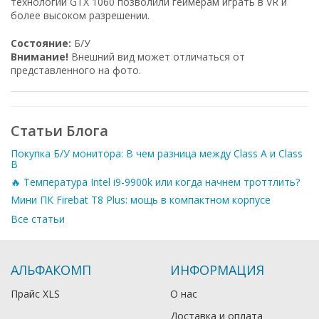
технологии GTX 1060 позволили геймерам играть в VR и
более высоком разрешении.
Состояние:
Б/У
Внимание!
Внешний вид может отличаться от
представленного на фото.
Статьи Блога
Покупка Б/У монитора: В чем разница между Class A и Class
B
🔥 Температура Intel i9-9900k или когда начнем троттлить?
Мини ПК Firebat T8 Plus: мощь в компактном корпусе
Все статьи
АЛЬФАКОМП
ИНФОРМАЦИЯ
Прайс XLS
О нас
Доставка и оплата