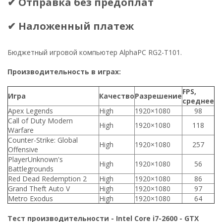
✔ Отправка без предоплат
✔ Наложенный платеж
Бюджетный игровой компьютер AlphaPC RG2-T101.
Производительность в играх:
FPS,
Игра
Качество
Разрешение
среднее
Apex Legends
High
1920×1080
98
Call of Duty Modern
High
1920×1080
118
Warfare
Counter-Strike: Global
High
1920×1080
257
Offensive
PlayerUnknown's
High
1920×1080
56
Battlegrounds
Red Dead Redemption 2
High
1920×1080
86
Grand Theft Auto V
High
1920×1080
97
Metro Exodus
High
1920×1080
64
Тест производительности - Intel Core i7-2600 - GTX