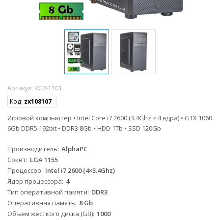
Артикул:
RG2-T101
Код:
zx108107
Игровой компьютер • Intel Core i7 2600 (3.4Ghz × 4 ядра) • GTX 1060
6Gb DDR5 192bit • DDR3 8Gb • HDD 1Tb • SSD 120Gb
Производитель
AlphaPC
Сокет
LGA 1155
Процессор
Intel i7 2600 (4×3.4Ghz)
Ядер процессора
4
Тип оперативной памяти
DDR3
Оперативная память
8 Gb
Объем жесткого диска (GB)
1000