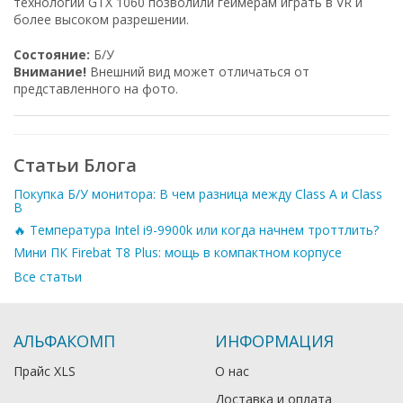
технологии GTX 1060 позволили геймерам играть в VR и
более высоком разрешении.
Состояние:
Б/У
Внимание!
Внешний вид может отличаться от
представленного на фото.
Статьи Блога
Покупка Б/У монитора: В чем разница между Class A и Class
B
🔥 Температура Intel i9-9900k или когда начнем троттлить?
Мини ПК Firebat T8 Plus: мощь в компактном корпусе
Все статьи
АЛЬФАКОМП
ИНФОРМАЦИЯ
Прайс XLS
О нас
Доставка и оплата