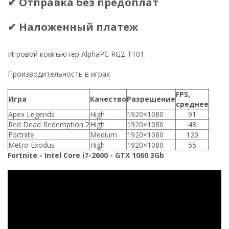
✔ Отправка без предоплат
✔ Наложенный платеж
Игровой компьютер AlphaPC RG2-T101.
Производительность в играх
FPS,
Игра
Качество
Разрешение
среднее
Apex Legends
High
1920×1080
91
Red Dead Redemption 2
High
1920×1080
48
Fortnite
Medium
1920×1080
120
Metro Exodus
High
1920×1080
55
Fortnite - Intel Core i7-2600 - GTX 1060 3Gb