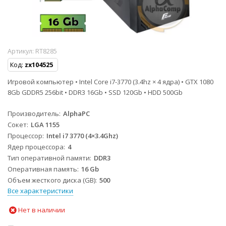
Артикул:
RT8285
Код:
zx104525
Игровой компьютер • Intel Core i7-3770 (3.4hz × 4 ядра) • GTX 1080
8Gb GDDR5 256bit • DDR3 16Gb • SSD 120Gb • HDD 500Gb
Производитель
AlphaPC
Сокет
LGA 1155
Процессор
Intel i7 3770 (4×3.4Ghz)
Ядер процессора
4
Тип оперативной памяти
DDR3
Оперативная память
16 Gb
Объем жесткого диска (GB)
500
Все характеристики
Нет в наличии