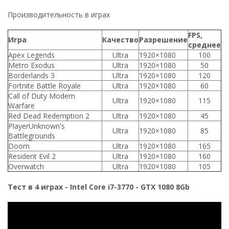
Производительность в играх
FPS,
Игра
Качество
Разрешение
среднее
Apex Legends
Ultra
1920×1080
100
Metro Exodus
Ultra
1920×1080
50
Borderlands 3
Ultra
1920×1080
120
Fortnite Battle Royale
Ultra
1920×1080
60
Call of Duty Modern
Ultra
1920×1080
115
Warfare
Red Dead Redemption 2
Ultra
1920×1080
45
PlayerUnknown's
Ultra
1920×1080
85
Battlegrounds
Doom
Ultra
1920×1080
165
Resident Evil 2
Ultra
1920×1080
160
Overwatch
Ultra
1920×1080
105
Тест в 4 играх - Intel Core i7-3770 - GTX 1080 8Gb