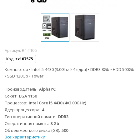
Артикул:
R4-T106
Код:
zx107575
Компьютер • Intel i5-4430 (3.0Ghz × 4 ядра) • DDR3 8Gb • HDD 500Gb
• SSD 120Gb • Tower
Производитель
AlphaPC
Сокет
LGA 1150
Процессор
Intel Core i5 4430 (4×3.00GHz)
Ядер процессора
4
Тип оперативной памяти
DDR3
Оперативная память
8 Gb
Объем жесткого диска (GB)
500
Все характеристики