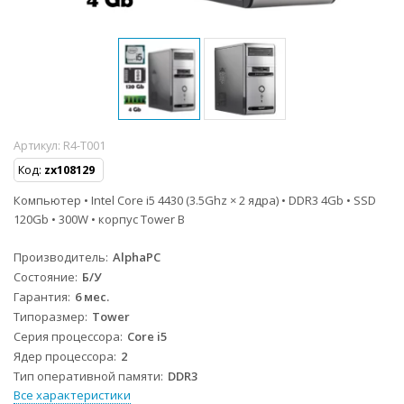
Артикул:
R4-T001
Код:
zx108129
Компьютер • Intel Core i5 4430 (3.5Ghz × 2 ядра) • DDR3 4Gb • SSD
120Gb • 300W • корпус Tower B
Производитель
AlphaPC
Состояние
Б/У
Гарантия
6 мес.
Типоразмер
Tower
Серия процессора
Core i5
Ядер процессора
2
Тип оперативной памяти
DDR3
Все характеристики