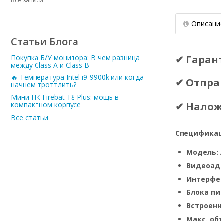
Все записи
Описани
Статьи Блога
✔ Гаран
Покупка Б/У монитора: В чем разница
между Class A и Class B
🔥 Температура Intel i9-9900k или когда
✔ Отпра
начнем троттлить?
Мини ПК Firebat T8 Plus: мощь в
✔ Нало
компактном корпусе
Все статьи
Спецификац
Модель:
Видеоад
Интерфе
Блока пи
Встроен
Макс. о