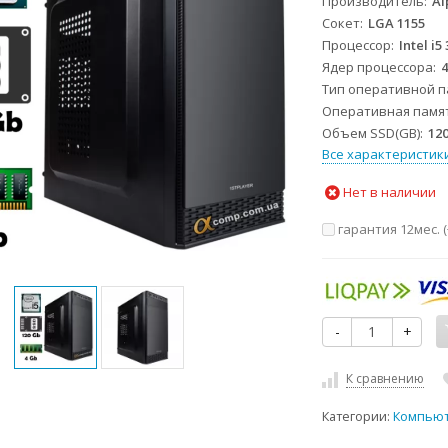
Производитель
Al
Сокет
LGA 1155
Процессор
Intel i5
Ядер процессора
Тип оперативной 
Оперативная памя
Объем SSD(GB)
12
Все характеристик
Нет в наличии
гарантия 12мес. (
-
+
К сравнению
Категории:
Компью