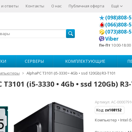
 и ответы
Контакты
О нас
Публичная оферта
Ещё
(098)808-5
(066)808-5
(073)808-5
Viber
Пн-Пт
10:00-18:00
УКИ
СЕРВЕРЫ
КОМПЛЕКТУЮЩИЕ
П
мпьютеры
AlphaPC T3101 (i5-3330 • 4Gb • ssd 120Gb) R3-T101
 T3101 (i5-3330 • 4Gb • ssd 120Gb) R3
Артикул:
AC-0000791
Код:
zx108152
Компьютер • Intel i5