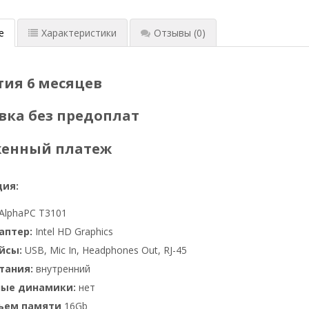
е
Характеристики
Отзывы
(0)
тия 6 месяцев
вка без предоплат
женный платеж
ия:
AlphaPC T3101
аптер:
Intel HD Graphics
йсы:
USB, Mic In, Headphones Out, RJ-45
тания:
внутренний
ные динамики:
нет
бъем памяти
16Gb