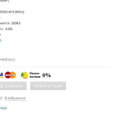
phaPC
 3330 (4×3.0Ghz)
4
памяти
DDR3
ть
4 Gb
0
и
+
428 грн.
)
В корзину
В избранное
теры