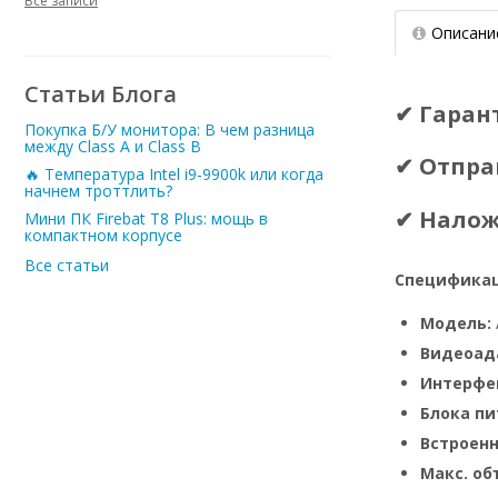
Все записи
Описани
Статьи Блога
✔ Гаран
Покупка Б/У монитора: В чем разница
между Class A и Class B
✔ Отпра
🔥 Температура Intel i9-9900k или когда
начнем троттлить?
✔ Нало
Мини ПК Firebat T8 Plus: мощь в
компактном корпусе
Все статьи
Спецификац
Модель:
Видеоад
Интерфе
Блока пи
Встроен
Макс. о