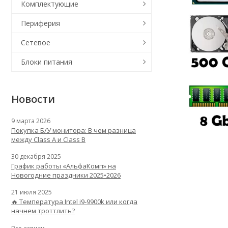
Комплектующие
Периферия
Сетевое
Блоки питания
Новости
9 марта 2026
Покупка Б/У монитора: В чем разница
между Class A и Class B
30 декабря 2025
График работы «АльфаКомп» на
Новогодние праздники 2025•2026
21 июля 2025
🔥 Температура Intel i9-9900k или когда
начнем троттлить?