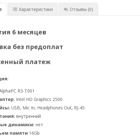
е
Характеристики
Отзывы
(0)
тия 6 месяцев
вка без предоплат
женный платеж
ия:
AlphaPC R3-T001
аптер:
Intel HD Graphics 2500
йсы:
USB, Mic In, Headphones Out, RJ-45
тания:
внутренний
ные динамики:
нет
бъем памяти
16Gb