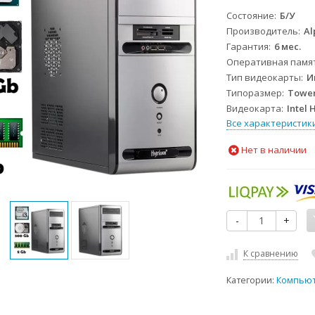
Состояние
Б/У
Производитель
Al
Гарантия
6 мес.
Оперативная памя
Тип видеокарты
И
Типоразмер
Towe
Видеокарта
Intel 
Все характеристик
Нет в наличии
-
+
К сравнению
Категории:
Компью