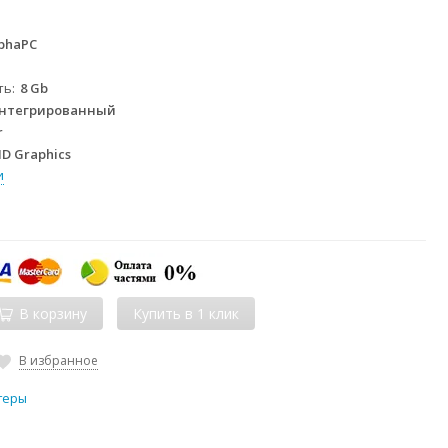
phaPC
ть
8 Gb
нтегрированный
r
HD Graphics
и
В корзину
В избранное
теры