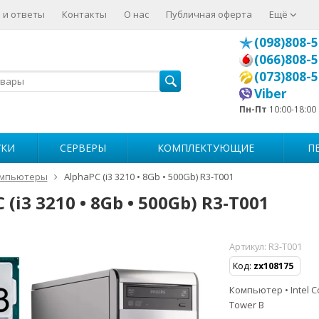
 и ответы
Контакты
О нас
Публичная оферта
Ещё
(098)808-5
(066)808-5
(073)808-5
Viber
Пн-Пт
10:00-18:00
УКИ
СЕРВЕРЫ
КОМПЛЕКТУЮЩИЕ
П
мпьютеры
AlphaPC (i3 3210 • 8Gb • 500Gb) R3-T001
 (i3 3210 • 8Gb • 500Gb) R3-T001
Артикул:
R3-T001
Код:
zx108175
Компьютер • Intel Co
Tower B