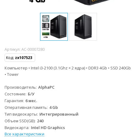
Артикул:
AC-00007280
Код:
zx107523
Компьютер • Intel i3-2100 (3.1Ghz × 2 ядра) • DDR3 4Gb • SSD 240Gb
• Tower
Производитель
AlphaPC
Состояние
Б/У
Гарантия
6 мес.
Оперативная память
4 Gb
Тип видеокарты
Интегрированный
Объем SSD(GB)
240
Видеокарта
Intel HD Graphics
Все характеристики