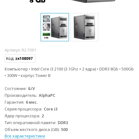
Артикул:
R2-T001
Код:
zx108097
Компьютер • Intel Core i3 2100 (3.1Ghz × 2 ядра) • DDR3 8Gb • 500Gb
• 300W • корпус Tower B
Состояние
Б/У
Производитель
AlphaPC
Гарантия
6 мес.
Серия процессора
Core i3
Ядер процессора
2
Тип оперативной памяти
DDR3
Объем жесткого диска (GB)
500
Все характеристики