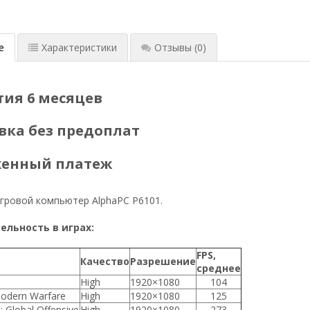
е
Характеристики
Отзывы
(0)
тия 6 месяцев
вка без предоплат
женный платеж
гровой компьютер AlphaPC P6101.
льность в играх:
FPS,
Качество
Разрешение
среднее
High
1920×1080
104
Modern Warfare
High
1920×1080
125
: Global Offensive
High
1920×1080
273