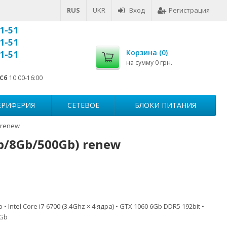
RUS
UKR
Вход
Регистрация
1-51
1-51
Корзина (
0
)
1-51
на сумму
0 грн.
Сб
10:00-16:00
ЕРИФЕРИЯ
СЕТЕВОЕ
БЛОКИ ПИТАНИЯ
 renew
b/8Gb/500Gb) renew
Intel Core i7-6700 (3.4Ghz × 4 ядра) • GTX 1060 6Gb DDR5 192bit •
0Gb