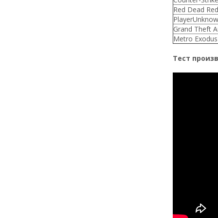
Red Dead Red
PlayerUnknow
Grand Theft A
Metro Exodus
Тест произво