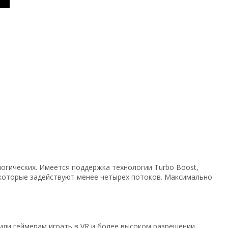
огических. Имеется поддержка технологии Turbo Boost,
которые задействуют менее четырех потоков. Максимально
ли геймерам играть в VR и более высоком разрешении.