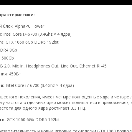
арактеристики:
 блок: AlphaPC Tower
 Intel Core i7-6700 (3.4Ghz × 4 ядра)
а: GTX 1060 6Gb DDR5 192bit
DDR4 8Gb
 500Gb
 2.0, Mic In, Headphones Out, Line Out, Ethernet RJ-45
ния: 450Вт
ре:
Intel Core i7-6700 (3.4Ghz × 4 ядра)
шестого поколения, имеет четыре полноценные ядра и четыре л
му частота отдельных ядер может повышаться в приложениях, 
стота для одного ядра достигает 3,3 ГГц.
те:
GTX 1060 6Gb DDR5 192bit
изводительность и новые игровые технологии GTX 1060 позволи