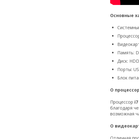
Основные х
Системный
Процессор:
Видеокарт
Память: 
Диск: HDD
Порты: USB
Блок пита
О процессо
Процессор
i7
благодаря че
возможная ча
О видеокар
Отличная про