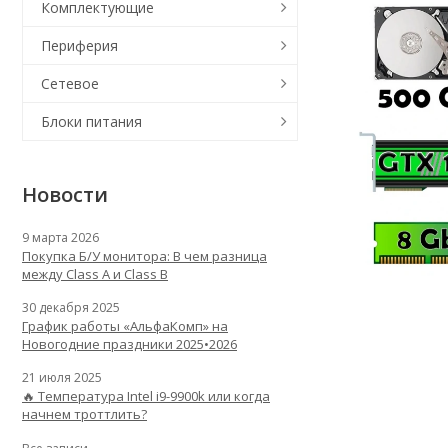
Комплектующие
Периферия
Сетевое
Блоки питания
Новости
9 марта 2026
Покупка Б/У монитора: В чем разница
между Class A и Class B
30 декабря 2025
График работы «АльфаКомп» на
Новогодние праздники 2025•2026
21 июля 2025
🔥 Температура Intel i9-9900k или когда
начнем троттлить?