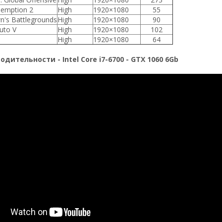
emption 2
High
1920×1080
55
n's Battlegrounds
High
1920×1080
90
uto V
High
1920×1080
102
High
1920×1080
64
дительности - Intel Core i7-6700 - GTX 1060 6Gb