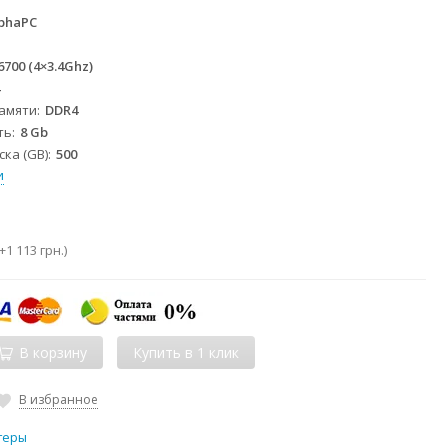
phaPC
 6700 (4×3.4Ghz)
4
памяти
DDR4
ть
8 Gb
ка (GB)
500
и
+
1 113 грн.
)
В корзину
В избранное
теры