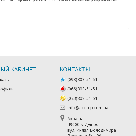
ЫЙ КАБИНЕТ
КОНТАКТЫ
казы
(098)808-51-51
рофиль
(066)808-51-51
(073)808-51-51
info@acomp.com.ua
Україна
49000 м.Дніпро
вул. Князя Володимира
Великого буд.20