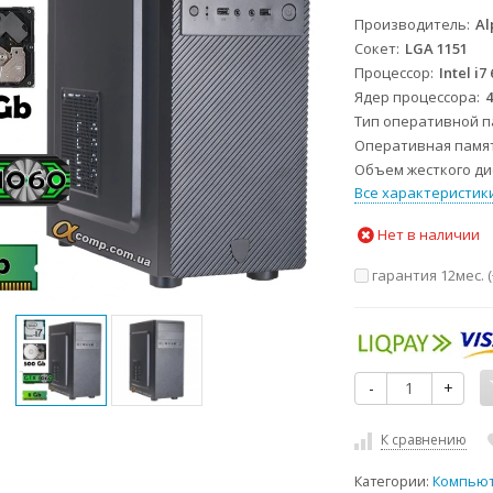
Производитель
Al
Сокет
LGA 1151
Процессор
Intel i7
Ядер процессора
Тип оперативной 
Оперативная памя
Объем жесткого дис
Все характеристик
Нет в наличии
гарантия 12мес. (
-
+
К сравнению
Категории:
Компью