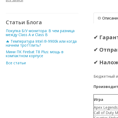
Все записи
Описани
Статьи Блога
Покупка Б/У монитора: В чем разница
между Class A и Class B
✔ Гаран
🔥 Температура Intel i9-9900k или когда
начнем троттлить?
✔ Отпра
Мини ПК Firebat T8 Plus: мощь в
компактном корпусе
✔ Нало
Все статьи
Бюджетный и
Производите
Игра
Apex Legends
Call of Duty 
Counter-Strike