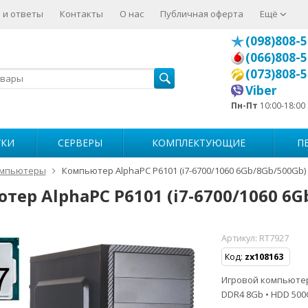
 и ответы
Контакты
О нас
Публичная оферта
Ещё
(098)808-5
(066)808-5
(073)808-5
Viber
Пн-Пт
10:00-18:00
УКИ
СЕРВЕРЫ
КОМПЛЕКТУЮЩИЕ
П
мпьютеры
Компьютер AlphaPC P6101 (i7-6700/1060 6Gb/8Gb/500Gb)
тер AlphaPC P6101 (i7-6700/1060 6G
Артикул:
RT7927
Код:
zx108163
Игровой компьютер • 
DDR4 8Gb • HDD 50