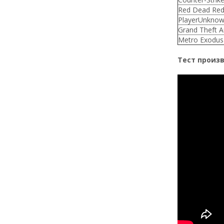
Red Dead Red
PlayerUnknow
Grand Theft A
Metro Exodus
Тест произво