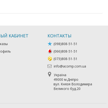
ЫЙ КАБИНЕТ
КОНТАКТЫ
казы
(098)808-51-51
рофиль
(066)808-51-51
(073)808-51-51
info@acomp.com.ua
Україна
49000 м.Дніпро
вул. Князя Володимира
Великого буд.20