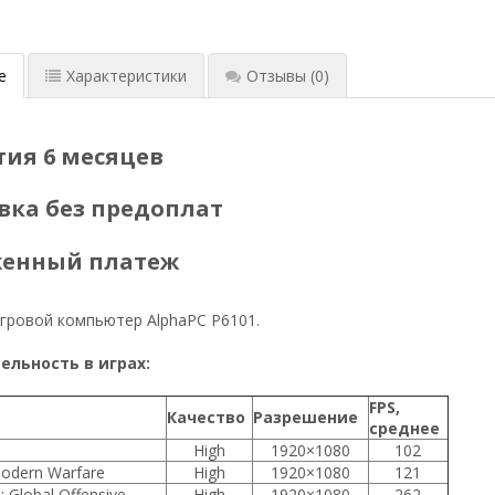
е
Характеристики
Отзывы
(0)
тия 6 месяцев
вка без предоплат
женный платеж
гровой компьютер AlphaPC P6101.
льность в играх:
FPS,
Качество
Разрешение
среднее
High
1920×1080
102
Modern Warfare
High
1920×1080
121
: Global Offensive
High
1920×1080
262