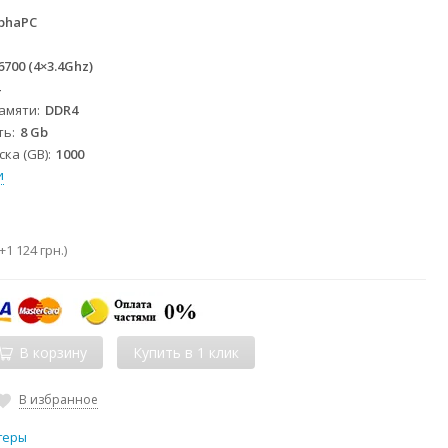
phaPC
 6700 (4×3.4Ghz)
4
памяти
DDR4
ть
8 Gb
ка (GB)
1000
и
+
1 124 грн.
)
В корзину
В избранное
теры