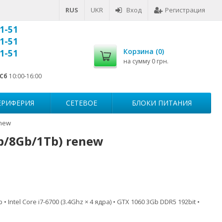
RUS
UKR
Вход
Регистрация
1-51
1-51
Корзина (
0
)
1-51
на сумму
0 грн.
Сб
10:00-16:00
ЕРИФЕРИЯ
СЕТЕВОЕ
БЛОКИ ПИТАНИЯ
enew
b/8Gb/1Tb) renew
Intel Core i7-6700 (3.4Ghz × 4 ядра) • GTX 1060 3Gb DDR5 192bit •