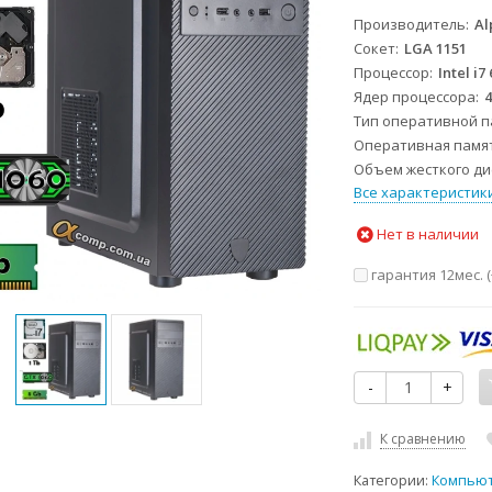
Производитель
Al
Сокет
LGA 1151
Процессор
Intel i7
Ядер процессора
Тип оперативной 
Оперативная памя
Объем жесткого дис
Все характеристик
Нет в наличии
гарантия 12мес. (
-
+
К сравнению
Категории:
Компью