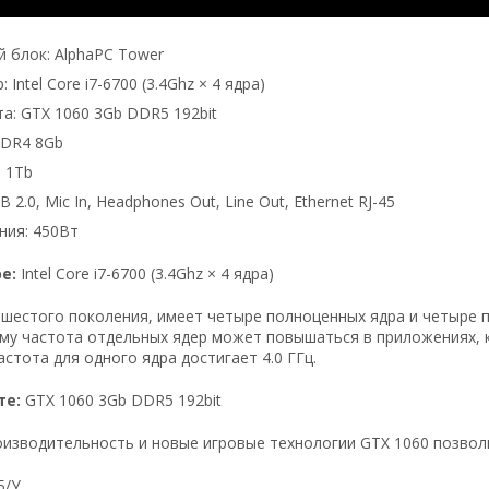
 блок: AlphaPC Tower
 Intel Core i7-6700 (3.4Ghz × 4 ядра)
а: GTX 1060 3Gb DDR5 192bit
DDR4 8Gb
 1Tb
 2.0, Mic In, Headphones Out, Line Out, Ethernet RJ-45
ния: 450Вт
ре:
Intel Core i7-6700 (3.4Ghz × 4 ядра)
шестого поколения, имеет четыре полноценных ядра и четыре п
му частота отдельных ядер может повышаться в приложениях, 
стота для одного ядра достигает 4.0 ГГц.
те:
GTX 1060 3Gb DDR5 192bit
изводительность и новые игровые технологии GTX 1060 позволи
Б/У