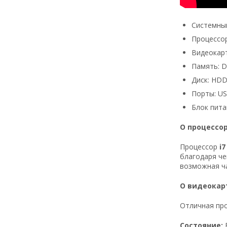
Системный
Процессор:
Видеокарт
Память: 
Диск: HDD
Порты: USB
Блок пита
О процессо
Процессор
i7
благодаря че
возможная ча
О видеокар
Отличная про
Состояние: