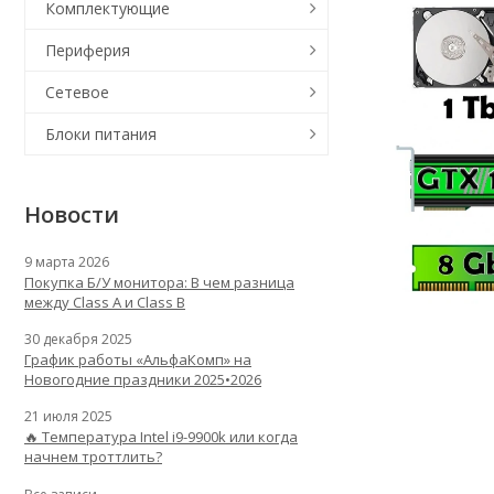
Комплектующие
Периферия
Сетевое
Блоки питания
Новости
9 марта 2026
Покупка Б/У монитора: В чем разница
между Class A и Class B
30 декабря 2025
График работы «АльфаКомп» на
Новогодние праздники 2025•2026
21 июля 2025
🔥 Температура Intel i9-9900k или когда
начнем троттлить?