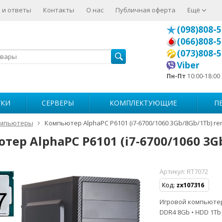
 и ответы
Контакты
О нас
Публичная оферта
Ещё
(098)808-5
(066)808-5
(073)808-5
Viber
Пн-Пт
10:00-18:00
УКИ
СЕРВЕРЫ
КОМПЛЕКТУЮЩИЕ
П
мпьютеры
Компьютер AlphaPC P6101 (i7-6700/1060 3Gb/8Gb/1Tb) r
тер AlphaPC P6101 (i7-6700/1060 3G
Артикул:
RT7072
Код:
zx107316
Игровой компьютер • 
DDR4 8Gb • HDD 1Tb