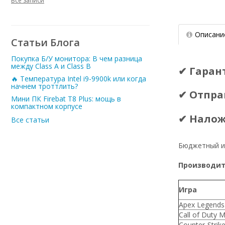
Все записи
Описани
Статьи Блога
Покупка Б/У монитора: В чем разница
между Class A и Class B
✔ Гаран
🔥 Температура Intel i9-9900k или когда
начнем троттлить?
✔ Отпра
Мини ПК Firebat T8 Plus: мощь в
компактном корпусе
✔ Нало
Все статьи
Бюджетный и
Производите
Игра
Apex Legends
Call of Duty 
Counter-Strike