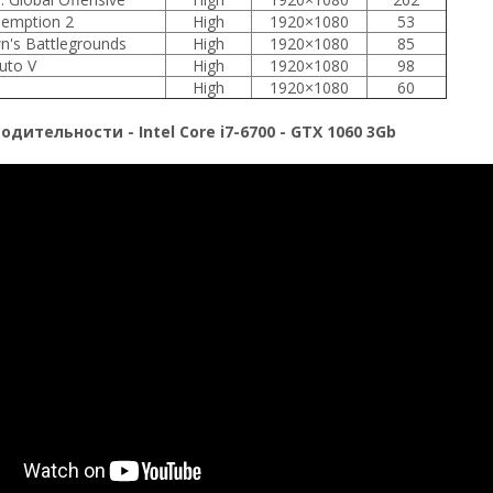
emption 2
High
1920×1080
53
n's Battlegrounds
High
1920×1080
85
uto V
High
1920×1080
98
High
1920×1080
60
дительности - Intel Core i7-6700 - GTX 1060 3Gb