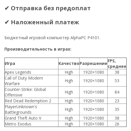
✔ Отправка без предоплат
✔ Наложенный платеж
Бюджетный игровой компьютер AlphaPC P4101.
Производительность в играх:
FPS,
Игра
Качество
Разрешение
среднее
Apex Legends
High
1920×1080
38
Call of Duty Modern
High
1920×1080
53
Warfare
Counter-Strike: Global
High
1920×1080
84
Offensive
Red Dead Redemption 2
High
1920×1080
23
PlayerUnknown's
High
1920×1080
35
Battlegrounds
Grand Theft Auto V
High
1920×1080
38
Metro Exodus
High
1920×1080
26