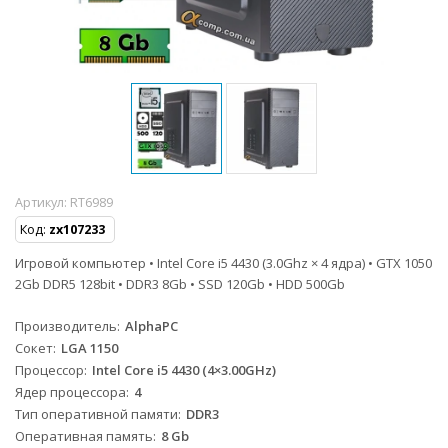
Артикул:
RT6989
Код:
zx107233
Игровой компьютер • Intel Core i5 4430 (3.0Ghz × 4 ядра) • GTX 1050
2Gb DDR5 128bit • DDR3 8Gb • SSD 120Gb • HDD 500Gb
Производитель
AlphaPC
Сокет
LGA 1150
Процессор
Intel Core i5 4430 (4×3.00GHz)
Ядер процессора
4
Тип оперативной памяти
DDR3
Оперативная память
8 Gb