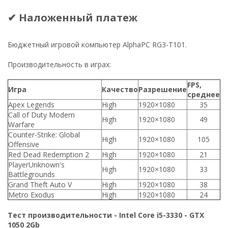
✔ Наложенный платеж
Бюджетный игровой компьютер AlphaPC RG3-T101.
Производительность в играх:
FPS,
Игра
Качество
Разрешение
среднее
Apex Legends
High
1920×1080
35
Call of Duty Modern
High
1920×1080
49
Warfare
Counter-Strike: Global
High
1920×1080
105
Offensive
Red Dead Redemption 2
High
1920×1080
21
PlayerUnknown's
High
1920×1080
33
Battlegrounds
Grand Theft Auto V
High
1920×1080
38
Metro Exodus
High
1920×1080
24
Тест производительности - Intel Core i5-3330 - GTX
1050 2Gb