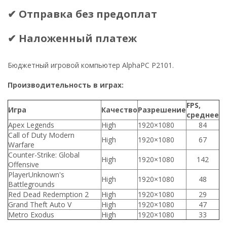
✔ Отправка без предоплат
✔ Наложенный платеж
Бюджетный игровой компьютер AlphaPC P2101.
Производительность в играх:
FPS,
Игра
Качество
Разрешение
среднее
Apex Legends
High
1920×1080
84
Call of Duty Modern
High
1920×1080
67
Warfare
Counter-Strike: Global
High
1920×1080
142
Offensive
PlayerUnknown's
High
1920×1080
48
Battlegrounds
Red Dead Redemption 2
High
1920×1080
29
Grand Theft Auto V
High
1920×1080
47
Metro Exodus
High
1920×1080
33