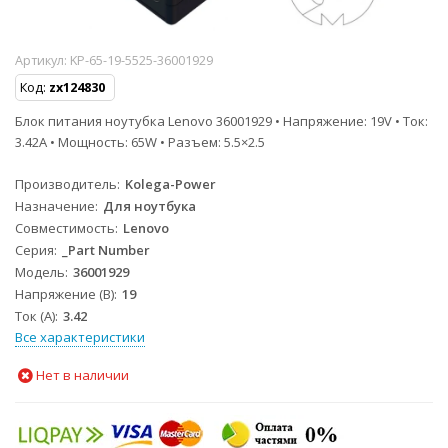
Артикул:
KP-65-19-5525-36001929
Код:
zx124830
Блок питания ноутубка Lenovo 36001929 • Напряжение: 19V • Ток:
3.42A • Мощность: 65W • Разъем: 5.5×2.5
Производитель
Kolega-Power
Назначение
Для ноутбука
Совместимость
Lenovo
Серия
_Part Number
Модель
36001929
Напряжение (В)
19
Ток (А)
3.42
Все характеристики
Нет в наличии