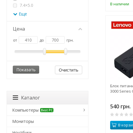
В наличии
7.4×5.0
Еще
Цена
от
до
грн.
Очистить
Блок питан
3000 Series
Каталог
540 грн.
Компьютеры
Best PC
Мониторы
В корзи
Ноутбуки