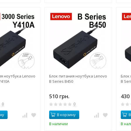
ия ноутбука Lenovo
Блок питания ноутбука Lenovo
Блок
Y410A
B Series B450
B Ser
510 грн.
430 
0
0
ну
В корзину
В
В наличии
В на