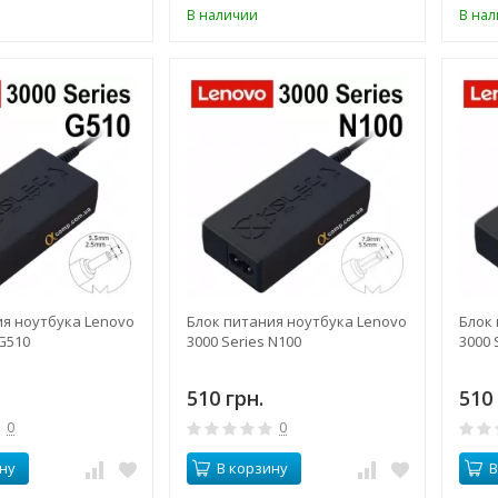
В наличии
В на
ия ноутбука Lenovo
Блок питания ноутбука Lenovo
Блок
 G510
3000 Series N100
3000 
510 грн.
510 
0
0
ну
В корзину
В