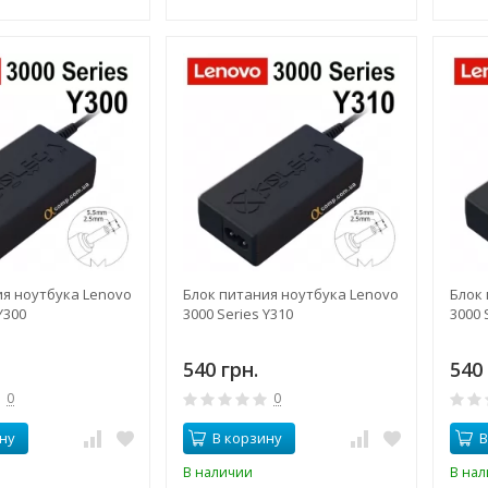
ия ноутбука Lenovo
Блок питания ноутбука Lenovo
Блок
Y300
3000 Series Y310
3000 
540 грн.
540 
0
0
ну
В корзину
В
В наличии
В на