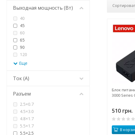
Сортироват
Выходная мощность (Вт)
40
45
60
65
90
120
Еще
Ток (А)
Блок питан
Разъем
3000 Series 
2.5×0.7
510 грн.
4.5×3.0
4.8×1.7
5.5×1.7
В корзи
5.5×2.5