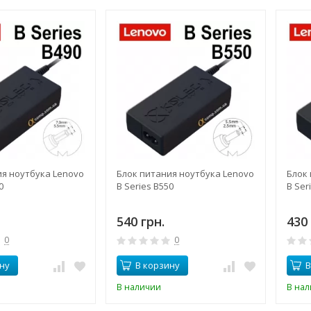
ия ноутбука Lenovo
Блок питания ноутбука Lenovo
Блок
0
B Series B550
B Ser
540 грн.
430 
0
0
ну
В корзину
В
В наличии
В на