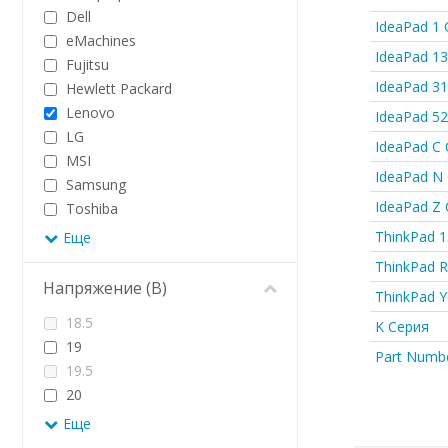
Dell
IdeaPad 1 
eMachines
IdeaPad 1
Fujitsu
IdeaPad 3
Hewlett Packard
Lenovo
IdeaPad 5
LG
IdeaPad C
MSI
IdeaPad N
Samsung
IdeaPad Z
Toshiba
ThinkPad 
Еще
ThinkPad 
Напряжение (В)
ThinkPad 
18.5
K Серия
19
Part Numb
19.5
20
Еще