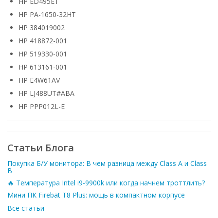
HP ED495ET
HP PA-1650-32HT
HP 384019002
HP 418872-001
HP 519330-001
HP 613161-001
HP E4W61AV
HP LJ488UT#ABA
HP PPP012L-E
Статьи Блога
Покупка Б/У монитора: В чем разница между Class A и Class
B
🔥 Температура Intel i9-9900k или когда начнем троттлить?
Мини ПК Firebat T8 Plus: мощь в компактном корпусе
Все статьи