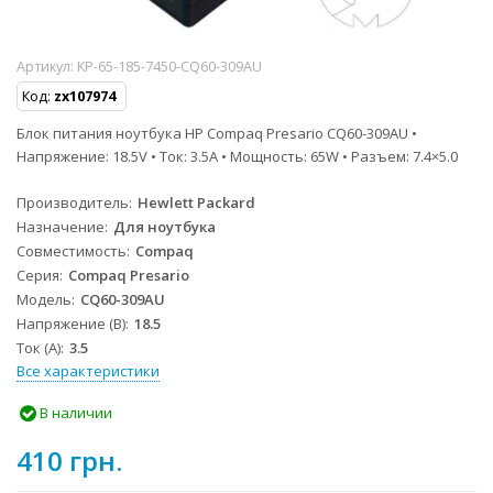
Артикул:
KP-65-185-7450-CQ60-309AU
Код:
zx107974
Блок питания ноутбука HP Compaq Presario CQ60-309AU •
Напряжение: 18.5V • Ток: 3.5A • Мощность: 65W • Разъем: 7.4×5.0
Производитель
Hewlett Packard
Назначение
Для ноутбука
Совместимость
Compaq
Серия
Compaq Presario
Модель
CQ60-309AU
Напряжение (В)
18.5
Ток (А)
3.5
Все характеристики
В наличии
410 грн.