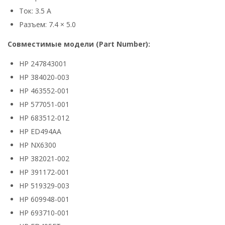
Ток: 3.5 А
Разъем: 7.4 × 5.0
Совместимые модели (Part Number):
HP 247843001
HP 384020-003
HP 463552-001
HP 577051-001
HP 683512-012
HP ED494AA
HP NX6300
HP 382021-002
HP 391172-001
HP 519329-003
HP 609948-001
HP 693710-001