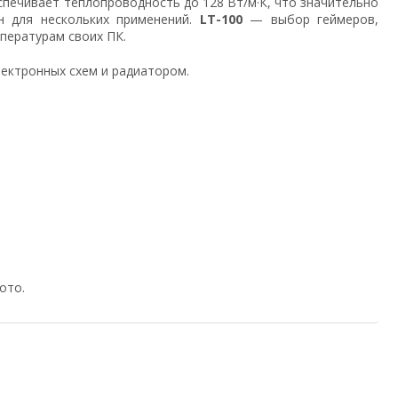
печивает теплопроводность до 128 Вт/м·К, что значительно
н для нескольких применений.
LT-100
— выбор геймеров,
пературам своих ПК.
ектронных схем и радиатором.
ото.