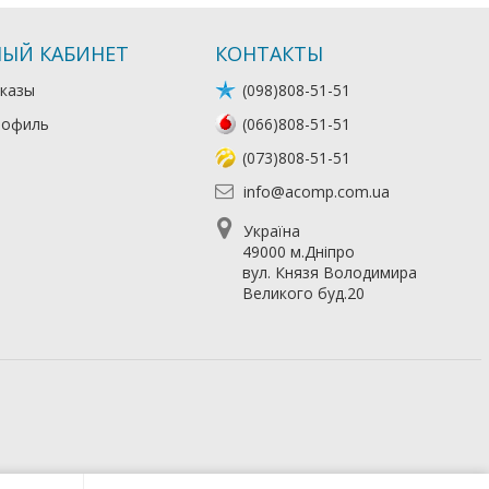
ЫЙ КАБИНЕТ
КОНТАКТЫ
казы
(098)808-51-51
рофиль
(066)808-51-51
(073)808-51-51
info@acomp.com.ua
Україна
49000 м.Дніпро
вул. Князя Володимира
Великого буд.20