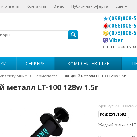
 и ответы
Контакты
О нас
Публичная оферта
Ещё
(098)808-5
(066)808-5
(073)808-5
Viber
Пн-Пт
10:00-18:00
УКИ
СЕРВЕРЫ
КОМПЛЕКТУЮЩИЕ
П
мплектующие
Термопаста
Жидкий металл LT-100 128w 1.5г
 металл LT-100 128w 1.5г
Артикул:
AC-0002657
Код:
zx131692
Жидкий металл • LT-1