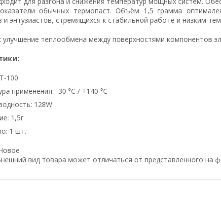
ходит для разгона и снижения температур мощных систем. Обес
оказатели обычных термопаст. Объём 1,5 грамма оптимале
 и энтузиастов, стремящихся к стабильной работе и низким тем
:
улучшение теплообмена между поверхностями компонентов эл
тики:
T-100
ра применения: -30 °C / +140 °C
водность: 128W
е: 1,5г
о: 1 шт.
Новое
нешний вид товара может отличаться от представленного на ф