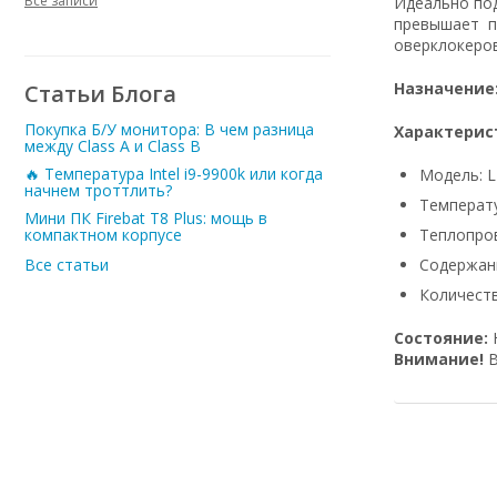
Все записи
Идеально под
превышает п
оверклокеров
Назначение
Статьи Блога
Покупка Б/У монитора: В чем разница
Характерис
между Class A и Class B
🔥 Температура Intel i9-9900k или когда
Модель: L
начнем троттлить?
Температу
Мини ПК Firebat T8 Plus: мощь в
Теплопро
компактном корпусе
Содержани
Все статьи
Количеств
Состояние:
Внимание!
В