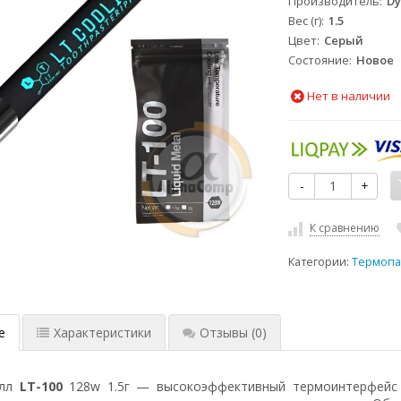
Производитель
D
Вес (г)
1.5
Цвет
Серый
Состояние
Новое
Нет в наличии
-
+
К сравнению
Категории:
Термопа
е
Характеристики
Отзывы
(0)
алл
LT-100
128w 1.5г — высокоэффективный термоинтерфейс д