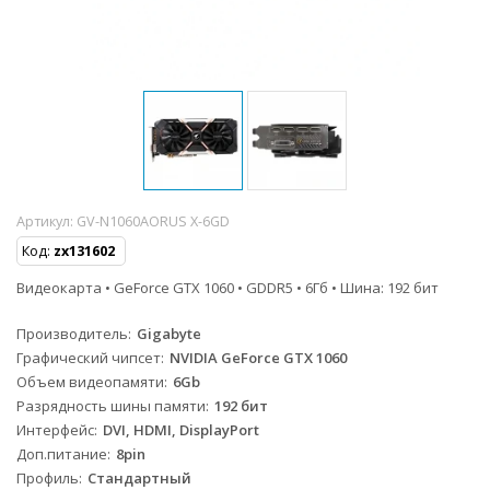
Артикул:
GV-N1060AORUS X-6GD
Код:
zx131602
Видеокарта • GeForce GTX 1060 • GDDR5 • 6Гб • Шина: 192 бит
Производитель
Gigabyte
Графический чипсет
NVIDIA GeForce GTX 1060
Объем видеопамяти
6Gb
Разрядность шины памяти
192 бит
Интерфейс
DVI, HDMI, DisplayPort
Доп.питание
8pin
Профиль
Стандартный