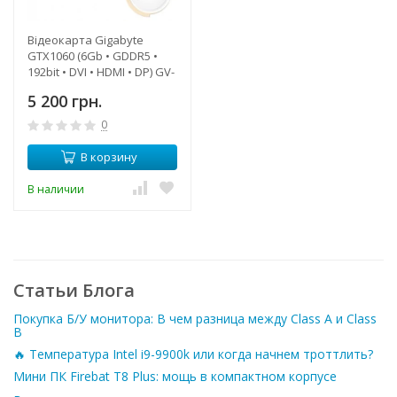
Відеокарта Gigabyte
GTX1060 (6Gb • GDDR5 •
192bit • DVI • HDMI • DP) GV-
N1060WF2OC-6GD БУ
5 200 грн.
0
В корзину
В наличии
Статьи Блога
Покупка Б/У монитора: В чем разница между Class A и Class
B
🔥 Температура Intel i9-9900k или когда начнем троттлить?
Мини ПК Firebat T8 Plus: мощь в компактном корпусе