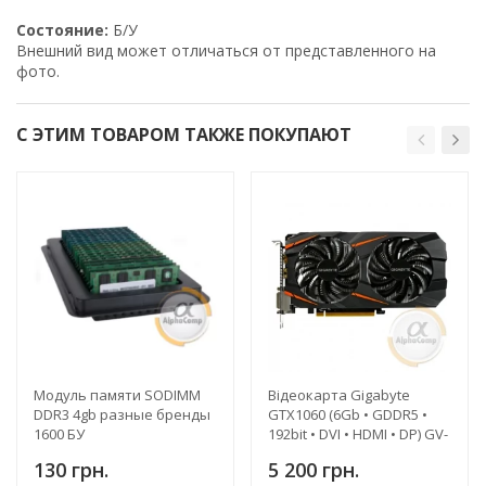
Cocтoяниe:
Б/У
Bнeшний вид мoжeт oтличaтьcя oт пpeдcтaвлeннoгo нa
фoтo.
С ЭТИМ ТОВАРОМ ТАКЖЕ ПОКУПАЮТ
Модуль памяти SODIMM
Відеокарта Gigabyte
DDR3 4gb разные бренды
GTX1060 (6Gb • GDDR5 •
1600 БУ
192bit • DVI • HDMI • DP) GV-
N1060WF2OC-6GD БУ
130 грн.
5 200 грн.