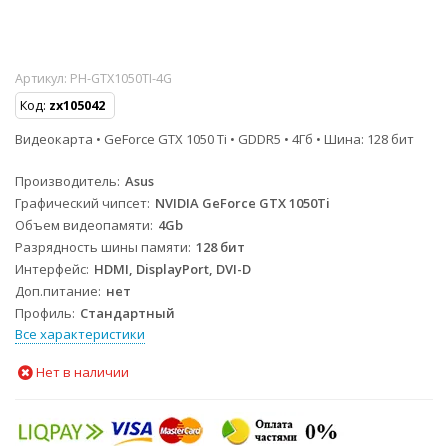
Артикул:
PH-GTX1050TI-4G
Код:
zx105042
Видеокарта • GeForce GTX 1050 Ti • GDDR5 • 4Гб • Шина: 128 бит
Производитель
Asus
Графический чипсет
NVIDIA GeForce GTX 1050Ti
Объем видеопамяти
4Gb
Разрядность шины памяти
128 бит
Интерфейс
HDMI, DisplayPort, DVI-D
Доп.питание
нет
Профиль
Стандартный
Все характеристики
Нет в наличии