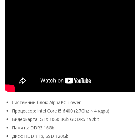
Системный блок: AlphaPC Tower
Процессор: Intel Core i5 6400 (2.7Ghz × 4 ядра)
Видеокарта: GTX 1060 3Gb GDDR5 192bit
Память: DDR3 16Gb
Диск: HDD 1Tb, SSD 120Gb