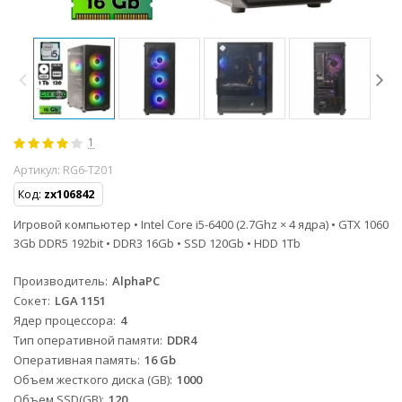
1
Артикул:
RG6-T201
Код:
zx106842
Игровой компьютер • Intel Core i5-6400 (2.7Ghz × 4 ядра) • GTX 1060
3Gb DDR5 192bit • DDR3 16Gb • SSD 120Gb • HDD 1Tb
Производитель
AlphaPC
Сокет
LGA 1151
Ядер процессора
4
Тип оперативной памяти
DDR4
Оперативная память
16 Gb
Объем жесткого диска (GB)
1000
Объем SSD(GB)
120