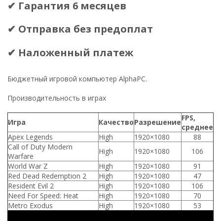
✔ Гарантия 6 месяцев
✔ Отправка без предоплат
✔ Наложенный платеж
Бюджетный игровой компьютер AlphaPC.
Производительность в играх
FPS,
Игра
Качество
Разрешение
среднее
Apex Legends
High
1920×1080
88
Call of Duty Modern
High
1920×1080
106
Warfare
World War Z
High
1920×1080
91
Red Dead Redemption 2
High
1920×1080
47
Resident Evil 2
High
1920×1080
106
Need For Speed: Heat
High
1920×1080
70
Metro Exodus
High
1920×1080
53