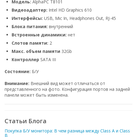
Модель:
AlphaPC Т8101
Видеоадаптер:
Intel HD Graphics 610
Интерфейсы:
USB, Mic In, Headphones Out, RJ-45
Блока питания:
внутренний
Встроенные динамики:
нет
Слотов памяти:
2
Макс. объем памяти
32Gb
Контроллер
SATA III
Состояние:
Б/У
Внимание:
Внешний вид может отличаться от
представленного на фото. Конфигурация портов на задней
панели может быть изменена.
Статьи Блога
Покупка Б/У монитора: В чем разница между Class A и Class
B