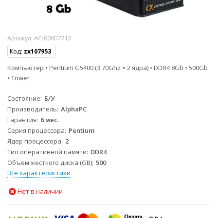
Артикул:
AC-00007713
Код:
zx107953
Компьютер • Pentium G5400 (3.70Ghz × 2 ядра) • DDR4 8Gb • 500Gb
• Tower
Состояние
Б/У
Производитель
AlphaPC
Гарантия
6 мес.
Серия процессора
Pentium
Ядер процессора
2
Тип оперативной памяти
DDR4
Объем жесткого диска (GB)
500
Все характеристики
Нет в наличии