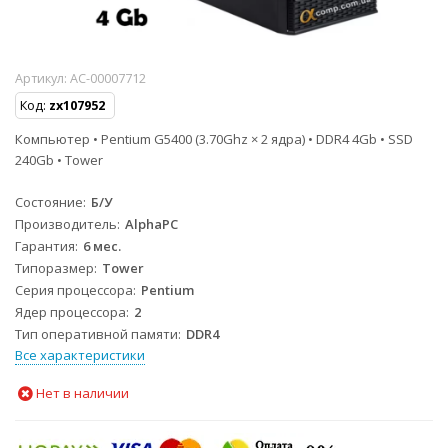
Артикул:
AC-00007712
Код:
zx107952
Компьютер • Pentium G5400 (3.70Ghz × 2 ядра) • DDR4 4Gb • SSD
240Gb • Tower
Состояние
Б/У
Производитель
AlphaPC
Гарантия
6 мес.
Типоразмер
Tower
Серия процессора
Pentium
Ядер процессора
2
Тип оперативной памяти
DDR4
Все характеристики
Нет в наличии