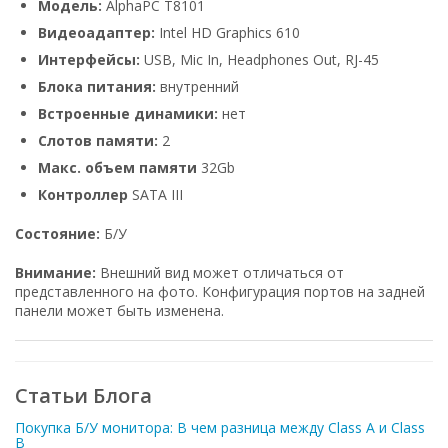
Модель:
AlphaPC Т8101
Видеоадаптер:
Intel HD Graphics 610
Интерфейсы:
USB, Mic In, Headphones Out, RJ-45
Блока питания:
внутренний
Встроенные динамики:
нет
Слотов памяти:
2
Макс. объем памяти
32Gb
Контроллер
SATA III
Состояние:
Б/У
Внимание:
Внешний вид может отличаться от
представленного на фото. Конфигурация портов на задней
панели может быть изменена.
Статьи Блога
Покупка Б/У монитора: В чем разница между Class A и Class
B