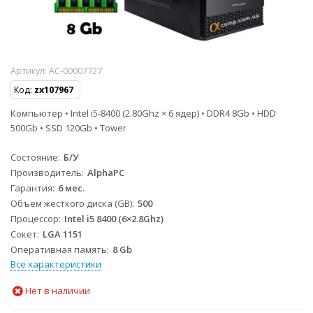
Артикул:
AC-00007727
Код:
zx107967
Компьютер • Intel i5-8400 (2.80Ghz × 6 ядер) • DDR4 8Gb • HDD
500Gb • SSD 120Gb • Tower
Состояние
Б/У
Производитель
AlphaPC
Гарантия
6 мес.
Объем жесткого диска (GB)
500
Процессор
Intel i5 8400 (6×2.8Ghz)
Сокет
LGA 1151
Оперативная память
8 Gb
Все характеристики
Нет в наличии