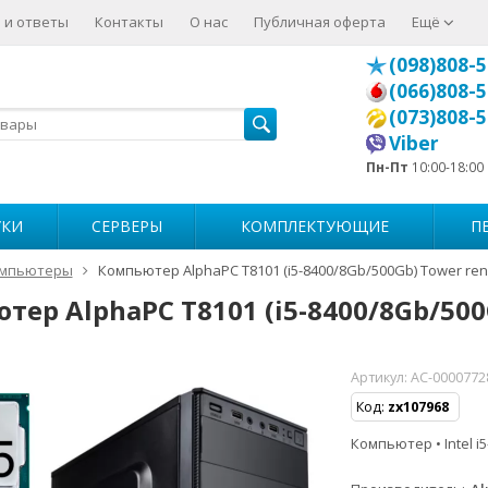
 и ответы
Контакты
О нас
Публичная оферта
Ещё
(098)808-5
(066)808-5
(073)808-5
Viber
Пн-Пт
10:00-18:00
УКИ
СЕРВЕРЫ
КОМПЛЕКТУЮЩИЕ
П
мпьютеры
Компьютер AlphaPC T8101 (i5-8400/8Gb/500Gb) Tower re
тер AlphaPC T8101 (i5-8400/8Gb/500
Артикул:
AC-0000772
Код:
zx107968
Компьютер • Intel i5