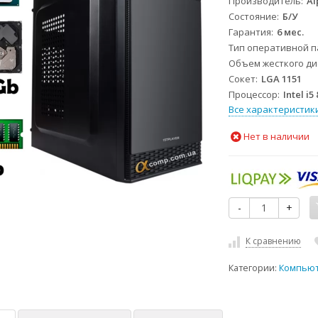
Производитель
Al
Состояние
Б/У
Гарантия
6 мес.
Тип оперативной 
Объем жесткого дис
Сокет
LGA 1151
Процессор
Intel i5
Все характеристик
Нет в наличии
-
+
К сравнению
Категории:
Компью