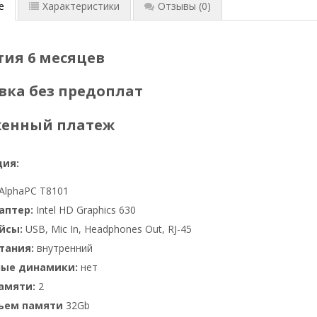
е
Характеристики
Отзывы
(0)
тия 6 месяцев
вка без предоплат
женный платеж
ия:
AlphaPC Т8101
аптер:
Intel HD Graphics 630
йсы:
USB, Mic In, Headphones Out, RJ-45
тания:
внутренний
ные динамики:
нет
амяти:
2
бъем памяти
32Gb