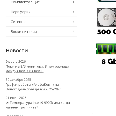
Комплектующие
Периферия
Сетевое
Блоки питания
Новости
9 марта 2026
Покупка Б/У монитора: В чем разница
между Class A и Class B
30 декабря 2025
График работы «АльфаКомп» на
Новогодние праздники 2025•2026
21 июля 2025
🔥 Температура Intel i9-9900k или когда
начнем троттлить?