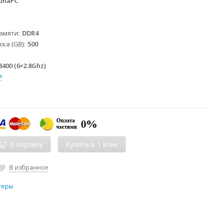
phaPC
памяти
DDR4
ка (GB)
500
 8400 (6×2.8Ghz)
и
В корзину
В избранное
теры