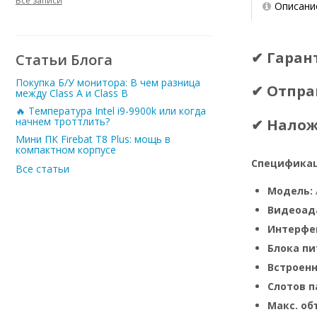
Все записи
Описани
✔ Гаран
Статьи Блога
Покупка Б/У монитора: В чем разница
✔ Отпра
между Class A и Class B
🔥 Температура Intel i9-9900k или когда
начнем троттлить?
✔ Нало
Мини ПК Firebat T8 Plus: мощь в
компактном корпусе
Спецификац
Все статьи
Модель:
Видеоад
Интерфе
Блока пи
Встроен
Слотов п
Макс. о